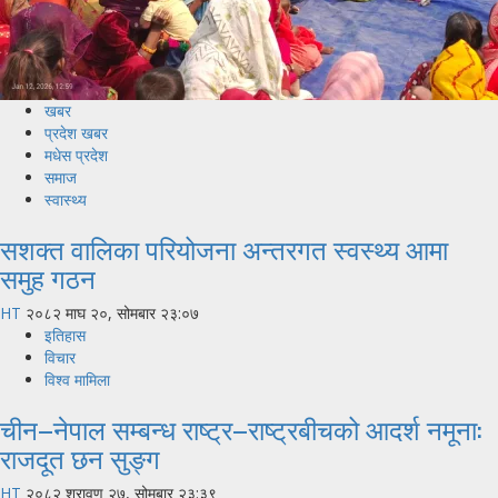
खबर
प्रदेश खबर
मधेस प्रदेश
समाज
स्वास्थ्य
सशक्त वालिका परियोजना अन्तरगत स्वस्थ्य आमा
समुह गठन
HT
२०८२ माघ २०, सोमबार २३:०७
इतिहास
विचार
विश्व मामिला
चीन–नेपाल सम्बन्ध राष्ट्र–राष्ट्रबीचको आदर्श नमूना:
राजदूत छन सुङ्ग
HT
२०८२ श्रावण २७, सोमबार २३:३९