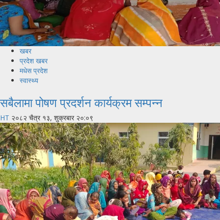
खबर
प्रदेश खबर
मधेस प्रदेश
स्वास्थ्य
सबैलामा पोषण प्रदर्शन कार्यक्रम सम्पन्न
HT
२०८२ चैत्र १३, शुक्रबार २०:०९