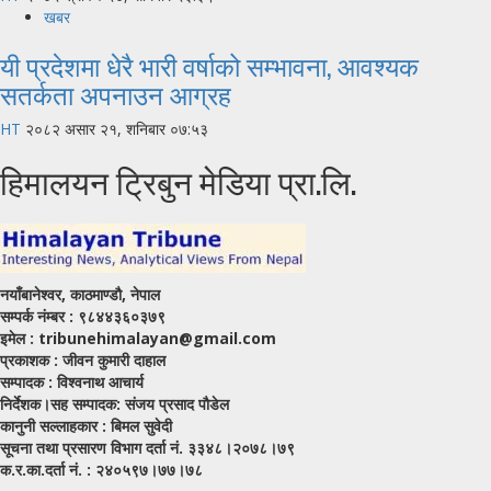
खबर
यी प्रदेशमा धेरै भारी वर्षाको सम्भावना, आवश्यक
सतर्कता अपनाउन आग्रह
HT
२०८२ असार २१, शनिबार ०७:५३
हिमालयन ट्रिबुन मेडिया प्रा.लि.
नयाँबानेश्वर, काठमाण्डाै, नेपाल
सम्पर्क नंम्बर : ९८४४३६०३७९
इमेल : tribunehimalayan@gmail.com
प्रकाशक : जीवन कुमारी दाहाल
सम्पादक : विश्वनाथ आचार्य
निर्देशक।सह सम्पादक: संजय प्रसाद पाैडेल
कानुनी सल्लाहकार : बिमल सुवेदी
सूचना तथा प्रसारण विभाग दर्ता नं. ३३४८।२०७८।७९
क.र.का.दर्ता नं. : २४०५९७।७७।७८