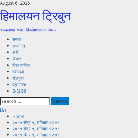
Skip
August 6, 2026
हिमालयन ट्रिबुन
to
content
चाखलाग्दा खबर, विश्लेषणात्मक बिचार
Primary
समाज
Menu
राजनीति
अर्थ
विचार
विश्व मामिला
स्वास्थ्य
खेलकूद
रङ्गमञ्च
ENGLISH
Search
for:
Live
Home
२०८१ चैत्र १, शनिबार १२:५८
२०८१ चैत्र १, शनिबार १२:५८
२०८१ चैत्र १, शनिबार १२:५८