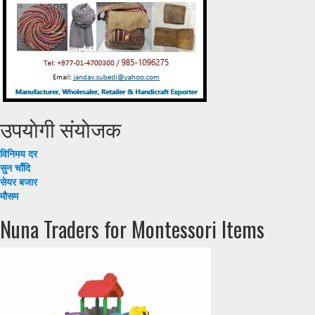
उपयाेगी संयाेजक
विनिमय दर
सुन चाँदि
सेयर बजार
मौसम
Nuna Traders for Montessori Items