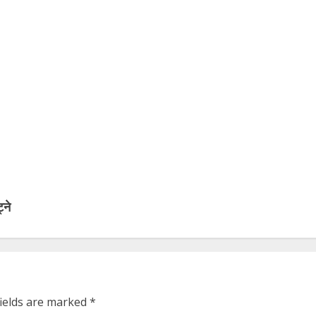
्ने
fields are marked
*