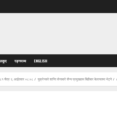
ेलकूद
रङ्गमञ्च
ENGLISH
८१ चैत्र २, आईतवार ०८:०८
युक्रेनको शान्ति सेनाबारे सैन्य प्रमुखहरू बिहीबार बेलायतमा भेट्ने