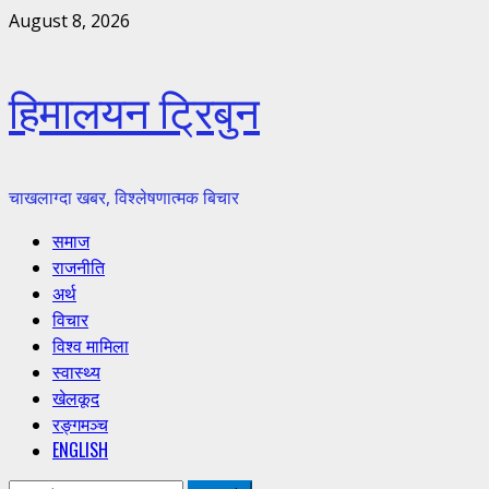
Skip
August 8, 2026
to
content
हिमालयन ट्रिबुन
चाखलाग्दा खबर, विश्लेषणात्मक बिचार
Primary
समाज
Menu
राजनीति
अर्थ
विचार
विश्व मामिला
स्वास्थ्य
खेलकूद
रङ्गमञ्च
ENGLISH