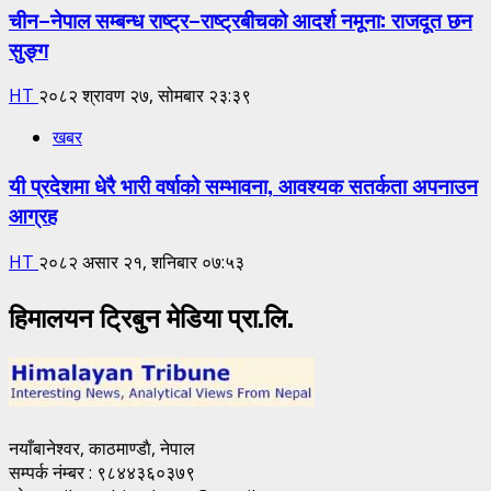
चीन–नेपाल सम्बन्ध राष्ट्र–राष्ट्रबीचको आदर्श नमूना: राजदूत छन
सुङ्ग
HT
२०८२ श्रावण २७, सोमबार २३:३९
खबर
यी प्रदेशमा धेरै भारी वर्षाको सम्भावना, आवश्यक सतर्कता अपनाउन
आग्रह
HT
२०८२ असार २१, शनिबार ०७:५३
हिमालयन ट्रिबुन मेडिया प्रा.लि.
नयाँबानेश्वर, काठमाण्डाै, नेपाल
सम्पर्क नंम्बर : ९८४४३६०३७९