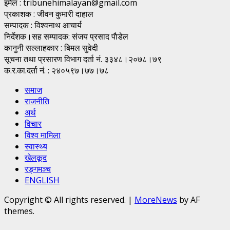
इमेल : tribunehimalayan@gmail.com
प्रकाशक : जीवन कुमारी दाहाल
सम्पादक : विश्वनाथ आचार्य
निर्देशक।सह सम्पादक: संजय प्रसाद पाैडेल
कानुनी सल्लाहकार : बिमल सुवेदी
सूचना तथा प्रसारण विभाग दर्ता नं. ३३४८।२०७८।७९
क.र.का.दर्ता नं. : २४०५९७।७७।७८
समाज
राजनीति
अर्थ
विचार
विश्व मामिला
स्वास्थ्य
खेलकूद
रङ्गमञ्च
ENGLISH
Copyright © All rights reserved.
|
MoreNews
by AF
themes.