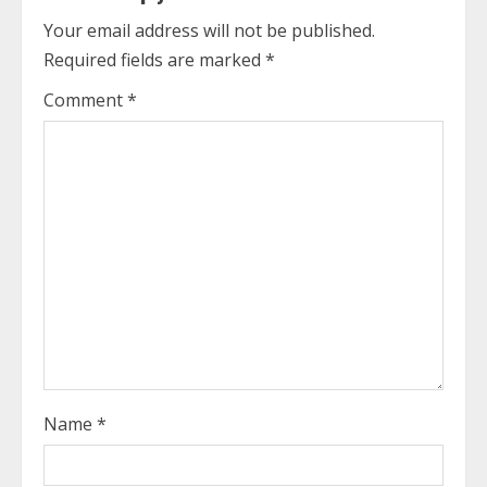
u
Your email address will not be published.
Required fields are marked
*
e
Comment
*
R
e
a
d
i
n
g
Name
*