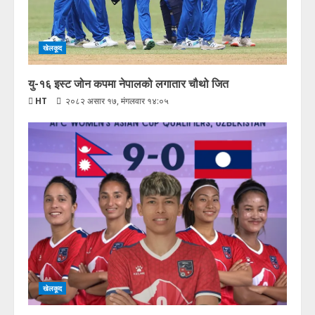
खेलकूद
यु-१६ इस्ट जोन कपमा नेपालको लगातार चौथो जित
HT
२०८२ असार १७, मंगलवार १४:०५
खेलकूद