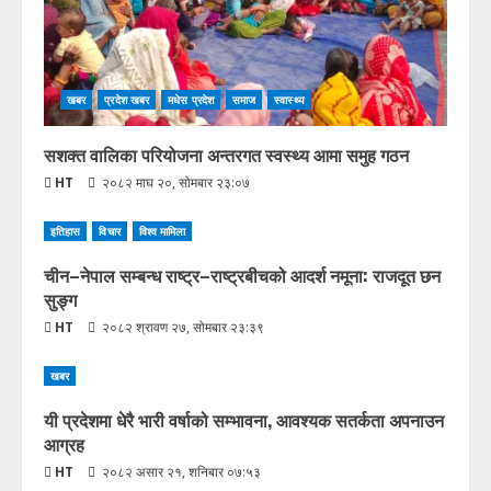
खबर
प्रदेश खबर
मधेस प्रदेश
समाज
स्वास्थ्य
सशक्त वालिका परियोजना अन्तरगत स्वस्थ्य आमा समुह गठन
HT
२०८२ माघ २०, सोमबार २३:०७
इतिहास
विचार
विश्व मामिला
चीन–नेपाल सम्बन्ध राष्ट्र–राष्ट्रबीचको आदर्श नमूना: राजदूत छन
सुङ्ग
HT
२०८२ श्रावण २७, सोमबार २३:३९
खबर
यी प्रदेशमा धेरै भारी वर्षाको सम्भावना, आवश्यक सतर्कता अपनाउन
आग्रह
HT
२०८२ असार २१, शनिबार ०७:५३