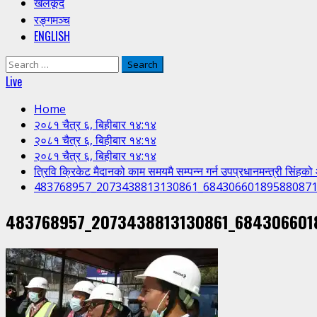
खेलकूद
रङ्गमञ्च
ENGLISH
Search
for:
Live
Home
२०८१ चैत्र ६, बिहीबार १४:१४
२०८१ चैत्र ६, बिहीबार १४:१४
२०८१ चैत्र ६, बिहीबार १४:१४
त्रिवि क्रिकेट मैदानको काम समयमै सम्पन्न गर्न उपप्रधानमन्त्री सिंहको
483768957_2073438813130861_68430660189588087
483768957_2073438813130861_684306601