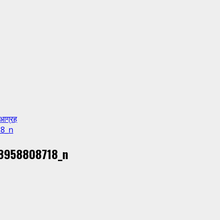
 आग्रह
18_n
8958808718_n