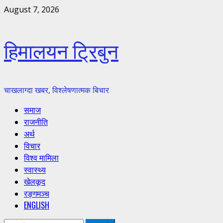
Skip
August 7, 2026
to
content
हिमालयन ट्रिबुन
चाखलाग्दा खबर, विश्लेषणात्मक बिचार
Primary
समाज
Menu
राजनीति
अर्थ
विचार
विश्व मामिला
स्वास्थ्य
खेलकूद
रङ्गमञ्च
ENGLISH