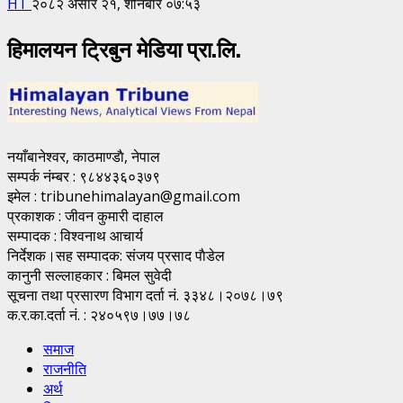
HT
२०८२ असार २१, शनिबार ०७:५३
हिमालयन ट्रिबुन मेडिया प्रा.लि.
नयाँबानेश्वर, काठमाण्डाै, नेपाल
सम्पर्क नंम्बर : ९८४४३६०३७९
इमेल : tribunehimalayan@gmail.com
प्रकाशक : जीवन कुमारी दाहाल
सम्पादक : विश्वनाथ आचार्य
निर्देशक।सह सम्पादक: संजय प्रसाद पाैडेल
कानुनी सल्लाहकार : बिमल सुवेदी
सूचना तथा प्रसारण विभाग दर्ता नं. ३३४८।२०७८।७९
क.र.का.दर्ता नं. : २४०५९७।७७।७८
समाज
राजनीति
अर्थ