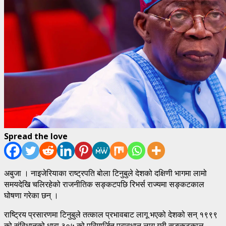
Spread the love
अबुजा । नाइजेरियाका राष्ट्रपति बोला टिनुबुले देशको दक्षिणी भागमा लामो
समयदेखि चलिरहेको राजनीतिक सङ्कटपछि रिभर्स राज्यमा सङ्कटकाल
घोषणा गरेका छन् ।
राष्ट्रिय प्रसारणमा टिनुबुले तत्काल प्रभावबाट लागू भएको देशको सन् १९९९
को संविधानको धारा ३०५ को परिमार्जित प्रावधान लागू गरी सङ्कटकाल