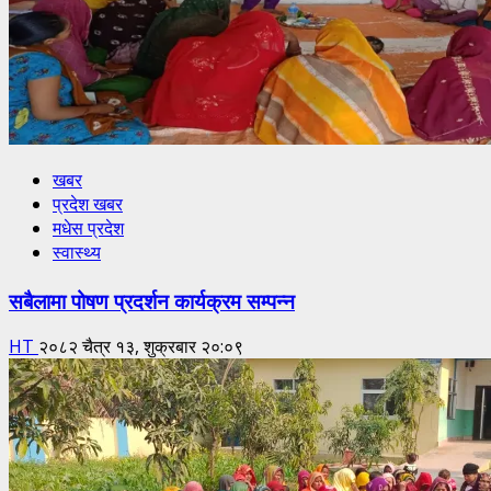
खबर
प्रदेश खबर
मधेस प्रदेश
स्वास्थ्य
सबैलामा पोषण प्रदर्शन कार्यक्रम सम्पन्न
HT
२०८२ चैत्र १३, शुक्रबार २०:०९