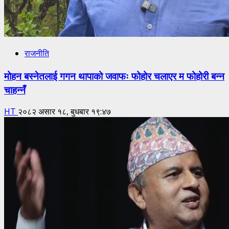
राजनीति
मोहन बस्नेतलाई गगन थापाको जवाफः फोहोर चलाएर म फोहोरी बन्न
चाहन्नँ
HT
२०८२ असार १८, बुधबार १९:४७