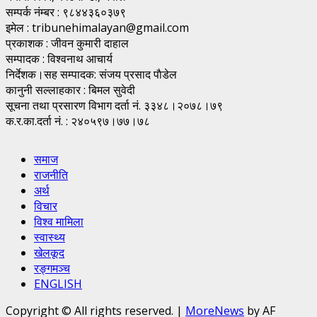
सम्पर्क नंम्बर : ९८४४३६०३७९
इमेल : tribunehimalayan@gmail.com
प्रकाशक : जीवन कुमारी दाहाल
सम्पादक : विश्वनाथ आचार्य
निर्देशक।सह सम्पादक: संजय प्रसाद पाैडेल
कानुनी सल्लाहकार : बिमल सुवेदी
सूचना तथा प्रसारण विभाग दर्ता नं. ३३४८।२०७८।७९
क.र.का.दर्ता नं. : २४०५९७।७७।७८
समाज
राजनीति
अर्थ
विचार
विश्व मामिला
स्वास्थ्य
खेलकूद
रङ्गमञ्च
ENGLISH
Copyright © All rights reserved.
|
MoreNews
by AF