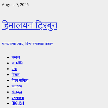
Skip
August 7, 2026
to
content
हिमालयन ट्रिबुन
चाखलाग्दा खबर, विश्लेषणात्मक बिचार
Primary
समाज
Menu
राजनीति
अर्थ
विचार
विश्व मामिला
स्वास्थ्य
खेलकूद
रङ्गमञ्च
ENGLISH