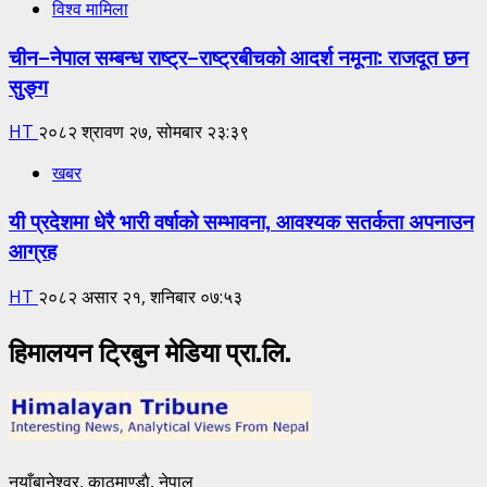
विश्व मामिला
चीन–नेपाल सम्बन्ध राष्ट्र–राष्ट्रबीचको आदर्श नमूना: राजदूत छन
सुङ्ग
HT
२०८२ श्रावण २७, सोमबार २३:३९
खबर
यी प्रदेशमा धेरै भारी वर्षाको सम्भावना, आवश्यक सतर्कता अपनाउन
आग्रह
HT
२०८२ असार २१, शनिबार ०७:५३
हिमालयन ट्रिबुन मेडिया प्रा.लि.
नयाँबानेश्वर, काठमाण्डाै, नेपाल