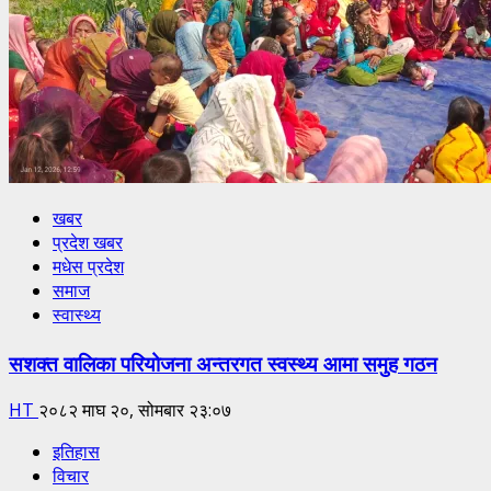
खबर
प्रदेश खबर
मधेस प्रदेश
समाज
स्वास्थ्य
सशक्त वालिका परियोजना अन्तरगत स्वस्थ्य आमा समुह गठन
HT
२०८२ माघ २०, सोमबार २३:०७
इतिहास
विचार