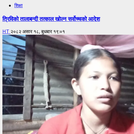
शिक्षा
त्रिविको तालाबन्दी तत्काल खोल्न सर्वोच्चको आदेश
HT
२०८२ असार १८, बुधबार १९:०१