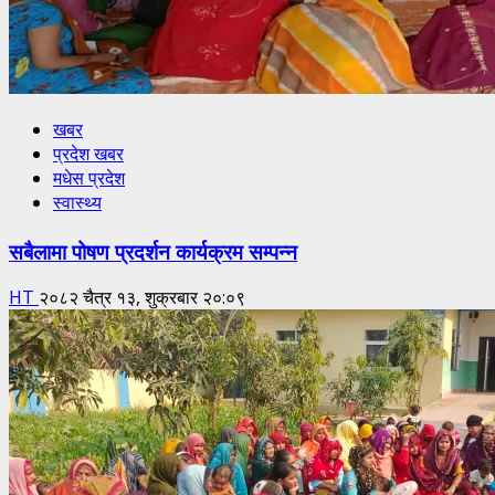
खबर
प्रदेश खबर
मधेस प्रदेश
स्वास्थ्य
सबैलामा पोषण प्रदर्शन कार्यक्रम सम्पन्न
HT
२०८२ चैत्र १३, शुक्रबार २०:०९