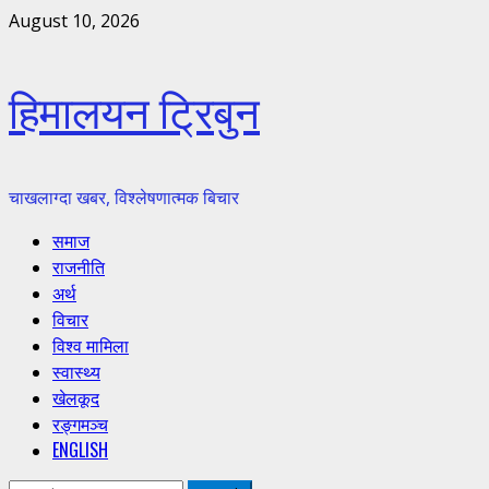
Skip
August 10, 2026
to
content
हिमालयन ट्रिबुन
चाखलाग्दा खबर, विश्लेषणात्मक बिचार
Primary
समाज
Menu
राजनीति
अर्थ
विचार
विश्व मामिला
स्वास्थ्य
खेलकूद
रङ्गमञ्च
ENGLISH