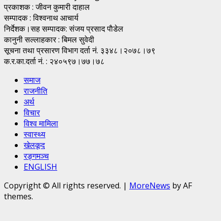
प्रकाशक : जीवन कुमारी दाहाल
सम्पादक : विश्वनाथ आचार्य
निर्देशक।सह सम्पादक: संजय प्रसाद पाैडेल
कानुनी सल्लाहकार : बिमल सुवेदी
सूचना तथा प्रसारण विभाग दर्ता नं. ३३४८।२०७८।७९
क.र.का.दर्ता नं. : २४०५९७।७७।७८
समाज
राजनीति
अर्थ
विचार
विश्व मामिला
स्वास्थ्य
खेलकूद
रङ्गमञ्च
ENGLISH
Copyright © All rights reserved.
|
MoreNews
by AF
themes.