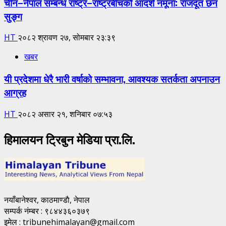
चीन–नेपाल सम्बन्ध राष्ट्र–राष्ट्रबीचको आदर्श नमूना: राजदूत छन
सुङ्ग
HT
२०८२ श्रावण २७, सोमबार २३:३९
खबर
यी प्रदेशमा धेरै भारी वर्षाको सम्भावना, आवश्यक सतर्कता अपनाउन
आग्रह
HT
२०८२ असार २१, शनिबार ०७:५३
हिमालयन ट्रिबुन मेडिया प्रा.लि.
नयाँबानेश्वर, काठमाण्डाै, नेपाल
सम्पर्क नंम्बर : ९८४४३६०३७९
इमेल : tribunehimalayan@gmail.com