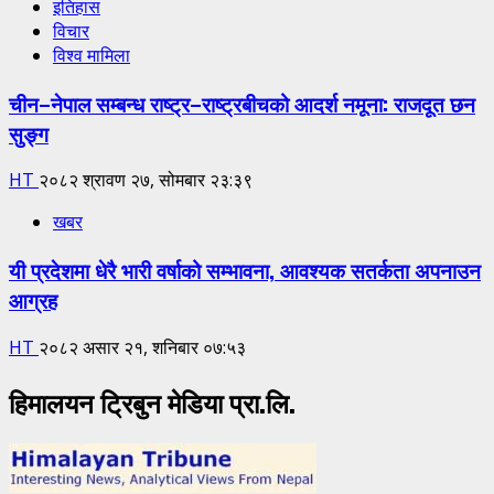
इतिहास
विचार
विश्व मामिला
चीन–नेपाल सम्बन्ध राष्ट्र–राष्ट्रबीचको आदर्श नमूना: राजदूत छन
सुङ्ग
HT
२०८२ श्रावण २७, सोमबार २३:३९
खबर
यी प्रदेशमा धेरै भारी वर्षाको सम्भावना, आवश्यक सतर्कता अपनाउन
आग्रह
HT
२०८२ असार २१, शनिबार ०७:५३
हिमालयन ट्रिबुन मेडिया प्रा.लि.