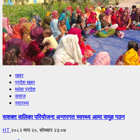
खबर
प्रदेश खबर
मधेस प्रदेश
समाज
स्वास्थ्य
सशक्त वालिका परियोजना अन्तरगत स्वस्थ्य आमा समुह गठन
HT
२०८२ माघ २०, सोमबार २३:०७