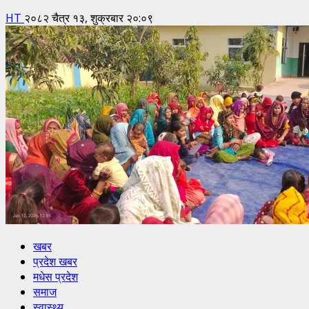
HT
२०८२ चैत्र १३, शुक्रबार २०:०९
खबर
प्रदेश खबर
मधेस प्रदेश
समाज
स्वास्थ्य