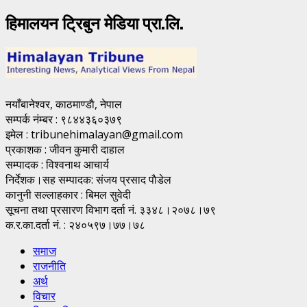
हिमालयन ट्रिबुन मेडिया प्रा.लि.
नयाँबानेश्वर, काठमाण्डाै, नेपाल
सम्पर्क नंम्बर : ९८४४३६०३७९
इमेल : tribunehimalayan@gmail.com
प्रकाशक : जीवन कुमारी दाहाल
सम्पादक : विश्वनाथ आचार्य
निर्देशक।सह सम्पादक: संजय प्रसाद पाैडेल
कानुनी सल्लाहकार : बिमल सुवेदी
सूचना तथा प्रसारण विभाग दर्ता नं. ३३४८।२०७८।७९
क.र.का.दर्ता नं. : २४०५९७।७७।७८
समाज
राजनीति
अर्थ
विचार