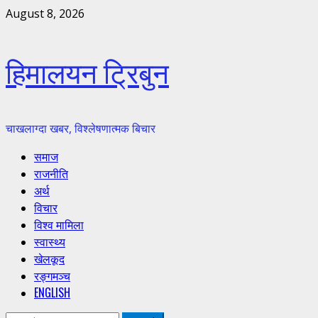
Skip
August 8, 2026
to
content
हिमालयन ट्रिबुन
चाखलाग्दा खबर, विश्लेषणात्मक बिचार
Primary
समाज
Menu
राजनीति
अर्थ
विचार
विश्व मामिला
स्वास्थ्य
खेलकूद
रङ्गमञ्च
ENGLISH