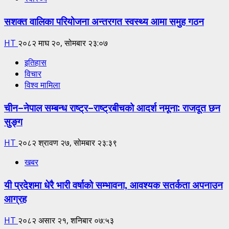
सशक्त वालिका परियोजना अन्तरगत स्वस्थ्य आमा समुह गठन
HT
२०८२ माघ २०, सोमबार २३:०७
इतिहास
विचार
विश्व मामिला
चीन–नेपाल सम्बन्ध राष्ट्र–राष्ट्रबीचको आदर्श नमूना: राजदूत छन
सुङ्ग
HT
२०८२ श्रावण २७, सोमबार २३:३९
खबर
यी प्रदेशमा धेरै भारी वर्षाको सम्भावना, आवश्यक सतर्कता अपनाउन
आग्रह
HT
२०८२ असार २१, शनिबार ०७:५३