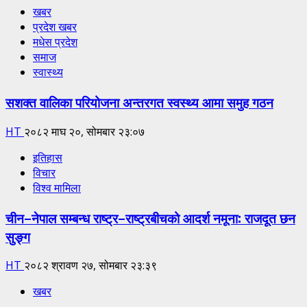
खबर
प्रदेश खबर
मधेस प्रदेश
समाज
स्वास्थ्य
सशक्त वालिका परियोजना अन्तरगत स्वस्थ्य आमा समुह गठन
HT
२०८२ माघ २०, सोमबार २३:०७
इतिहास
विचार
विश्व मामिला
चीन–नेपाल सम्बन्ध राष्ट्र–राष्ट्रबीचको आदर्श नमूना: राजदूत छन
सुङ्ग
HT
२०८२ श्रावण २७, सोमबार २३:३९
खबर