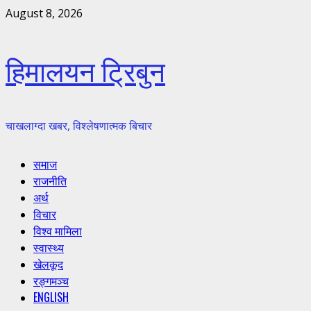
Skip
August 8, 2026
to
content
हिमालयन ट्रिबुन
चाखलाग्दा खबर, विश्लेषणात्मक बिचार
Primary
समाज
Menu
राजनीति
अर्थ
विचार
विश्व मामिला
स्वास्थ्य
खेलकूद
रङ्गमञ्च
ENGLISH