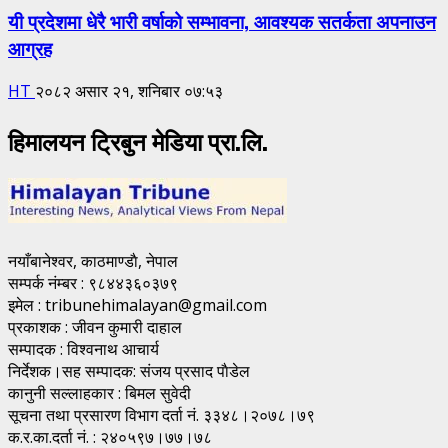
यी प्रदेशमा धेरै भारी वर्षाको सम्भावना, आवश्यक सतर्कता अपनाउन
आग्रह
HT
२०८२ असार २१, शनिबार ०७:५३
हिमालयन ट्रिबुन मेडिया प्रा.लि.
नयाँबानेश्वर, काठमाण्डाै, नेपाल
सम्पर्क नंम्बर : ९८४४३६०३७९
इमेल : tribunehimalayan@gmail.com
प्रकाशक : जीवन कुमारी दाहाल
सम्पादक : विश्वनाथ आचार्य
निर्देशक।सह सम्पादक: संजय प्रसाद पाैडेल
कानुनी सल्लाहकार : बिमल सुवेदी
सूचना तथा प्रसारण विभाग दर्ता नं. ३३४८।२०७८।७९
क.र.का.दर्ता नं. : २४०५९७।७७।७८