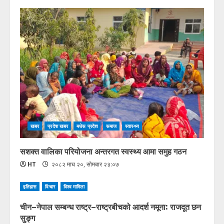
खबर
प्रदेश खबर
मधेस प्रदेश
समाज
स्वास्थ्य
सशक्त वालिका परियोजना अन्तरगत स्वस्थ्य आमा समुह गठन
HT
२०८२ माघ २०, सोमबार २३:०७
इतिहास
विचार
विश्व मामिला
चीन–नेपाल सम्बन्ध राष्ट्र–राष्ट्रबीचको आदर्श नमूना: राजदूत छन
सुङ्ग