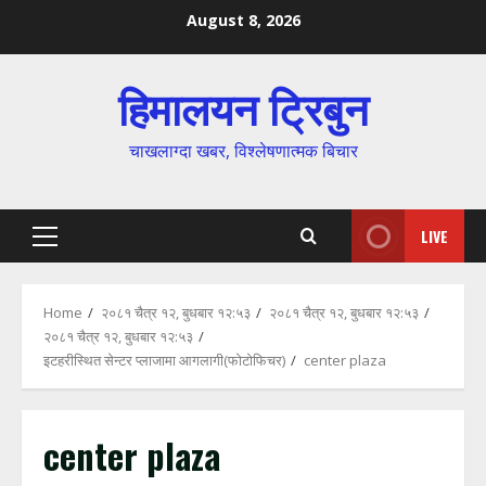
Skip
August 8, 2026
to
content
हिमालयन ट्रिबुन
चाखलाग्दा खबर, विश्लेषणात्मक बिचार
LIVE
Primary
Menu
Home
२०८१ चैत्र १२, बुधबार १२:५३
२०८१ चैत्र १२, बुधबार १२:५३
२०८१ चैत्र १२, बुधबार १२:५३
इटहरीस्थित सेन्टर प्लाजामा आगलागी(फोटोफिचर)
center plaza
center plaza