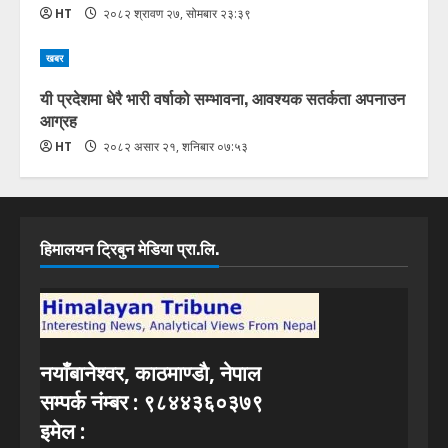
HT
२०८२ श्रावण २७, सोमबार २३:३९
खबर
यी प्रदेशमा धेरै भारी वर्षाको सम्भावना, आवश्यक सतर्कता अपनाउन
आग्रह
HT
२०८२ असार २१, शनिबार ०७:५३
हिमालयन ट्रिबुन मेडिया प्रा.लि.
नयाँबानेश्वर, काठमाण्डाै, नेपाल
सम्पर्क नंम्बर : ९८४४३६०३७९
इमेल :