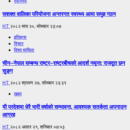
स्वास्थ्य
सशक्त वालिका परियोजना अन्तरगत स्वस्थ्य आमा समुह गठन
HT
२०८२ माघ २०, सोमबार २३:०७
इतिहास
विचार
विश्व मामिला
चीन–नेपाल सम्बन्ध राष्ट्र–राष्ट्रबीचको आदर्श नमूना: राजदूत छन
सुङ्ग
HT
२०८२ श्रावण २७, सोमबार २३:३९
खबर
यी प्रदेशमा धेरै भारी वर्षाको सम्भावना, आवश्यक सतर्कता अपनाउन
आग्रह
HT
२०८२ असार २१, शनिबार ०७:५३