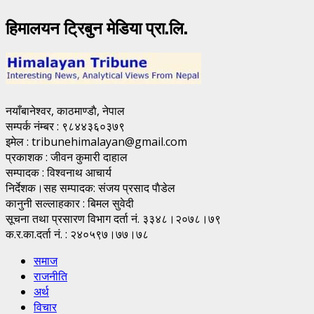
हिमालयन ट्रिबुन मेडिया प्रा.लि.
नयाँबानेश्वर, काठमाण्डाै, नेपाल
सम्पर्क नंम्बर : ९८४४३६०३७९
इमेल : tribunehimalayan@gmail.com
प्रकाशक : जीवन कुमारी दाहाल
सम्पादक : विश्वनाथ आचार्य
निर्देशक।सह सम्पादक: संजय प्रसाद पाैडेल
कानुनी सल्लाहकार : बिमल सुवेदी
सूचना तथा प्रसारण विभाग दर्ता नं. ३३४८।२०७८।७९
क.र.का.दर्ता नं. : २४०५९७।७७।७८
समाज
राजनीति
अर्थ
विचार