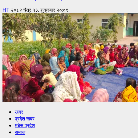
HT
२०८२ चैत्र १३, शुक्रबार २०:०९
खबर
प्रदेश खबर
मधेस प्रदेश
समाज