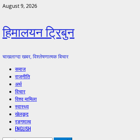
Skip
August 9, 2026
to
content
हिमालयन ट्रिबुन
चाखलाग्दा खबर, विश्लेषणात्मक बिचार
Primary
समाज
Menu
राजनीति
अर्थ
विचार
विश्व मामिला
स्वास्थ्य
खेलकूद
रङ्गमञ्च
ENGLISH