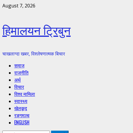
Skip
August 7, 2026
to
content
हिमालयन ट्रिबुन
चाखलाग्दा खबर, विश्लेषणात्मक बिचार
Primary
समाज
Menu
राजनीति
अर्थ
विचार
विश्व मामिला
स्वास्थ्य
खेलकूद
रङ्गमञ्च
ENGLISH