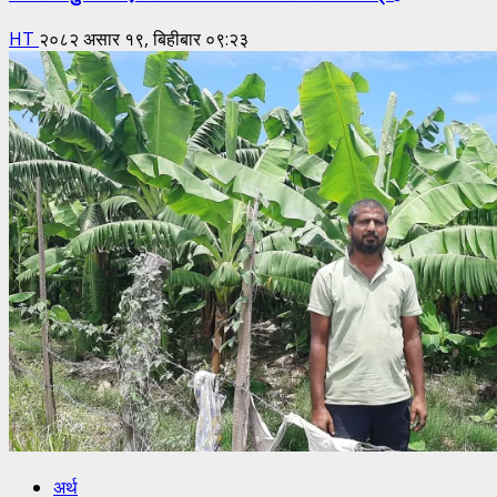
HT
२०८२ असार १९, बिहीबार ०९:२३
अर्थ