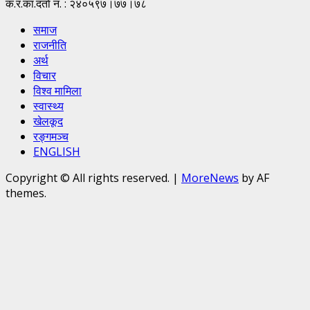
क.र.का.दर्ता नं. : २४०५९७।७७।७८
समाज
राजनीति
अर्थ
विचार
विश्व मामिला
स्वास्थ्य
खेलकूद
रङ्गमञ्च
ENGLISH
Copyright © All rights reserved.
|
MoreNews
by AF
themes.