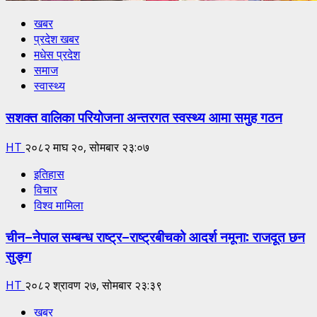
खबर
प्रदेश खबर
मधेस प्रदेश
समाज
स्वास्थ्य
सशक्त वालिका परियोजना अन्तरगत स्वस्थ्य आमा समुह गठन
HT
२०८२ माघ २०, सोमबार २३:०७
इतिहास
विचार
विश्व मामिला
चीन–नेपाल सम्बन्ध राष्ट्र–राष्ट्रबीचको आदर्श नमूना: राजदूत छन
सुङ्ग
HT
२०८२ श्रावण २७, सोमबार २३:३९
खबर