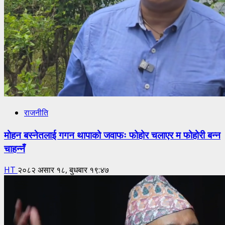
राजनीति
मोहन बस्नेतलाई गगन थापाको जवाफः फोहोर चलाएर म फोहोरी बन्न
चाहन्नँ
HT
२०८२ असार १८, बुधबार १९:४७