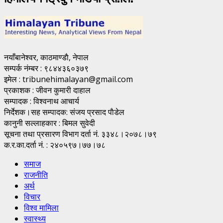
नयाँबानेश्वर, काठमाण्डाै, नेपाल
सम्पर्क नंम्बर : ९८४४३६०३७९
इमेल : tribunehimalayan@gmail.com
प्रकाशक : जीवन कुमारी दाहाल
सम्पादक : विश्वनाथ आचार्य
निर्देशक।सह सम्पादक: संजय प्रसाद पाैडेल
कानुनी सल्लाहकार : बिमल सुवेदी
सूचना तथा प्रसारण विभाग दर्ता नं. ३३४८।२०७८।७९
क.र.का.दर्ता नं. : २४०५९७।७७।७८
समाज
राजनीति
अर्थ
विचार
विश्व मामिला
स्वास्थ्य