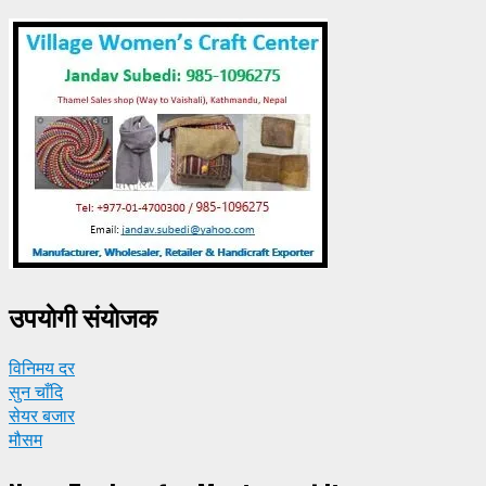
उपयाेगी संयाेजक
विनिमय दर
सुन चाँदि
सेयर बजार
मौसम