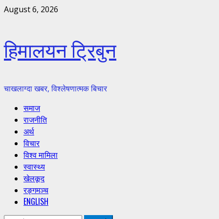
Skip
August 6, 2026
to
content
हिमालयन ट्रिबुन
चाखलाग्दा खबर, विश्लेषणात्मक बिचार
Primary
समाज
Menu
राजनीति
अर्थ
विचार
विश्व मामिला
स्वास्थ्य
खेलकूद
रङ्गमञ्च
ENGLISH