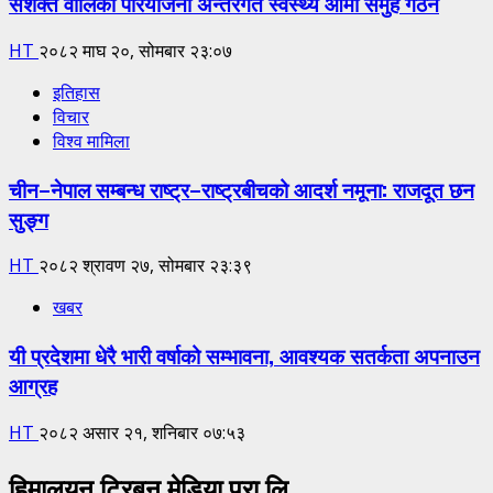
सशक्त वालिका परियोजना अन्तरगत स्वस्थ्य आमा समुह गठन
HT
२०८२ माघ २०, सोमबार २३:०७
इतिहास
विचार
विश्व मामिला
चीन–नेपाल सम्बन्ध राष्ट्र–राष्ट्रबीचको आदर्श नमूना: राजदूत छन
सुङ्ग
HT
२०८२ श्रावण २७, सोमबार २३:३९
खबर
यी प्रदेशमा धेरै भारी वर्षाको सम्भावना, आवश्यक सतर्कता अपनाउन
आग्रह
HT
२०८२ असार २१, शनिबार ०७:५३
हिमालयन ट्रिबुन मेडिया प्रा.लि.