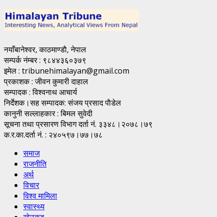
नयाँबानेश्वर, काठमाण्डाै, नेपाल
सम्पर्क नंम्बर : ९८४४३६०३७९
इमेल : tribunehimalayan@gmail.com
प्रकाशक : जीवन कुमारी दाहाल
सम्पादक : विश्वनाथ आचार्य
निर्देशक।सह सम्पादक: संजय प्रसाद पाैडेल
कानुनी सल्लाहकार : बिमल सुवेदी
सूचना तथा प्रसारण विभाग दर्ता नं. ३३४८।२०७८।७९
क.र.का.दर्ता नं. : २४०५९७।७७।७८
समाज
राजनीति
अर्थ
विचार
विश्व मामिला
स्वास्थ्य
खेलकूद