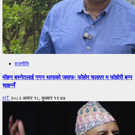
राजनीति
मोहन बस्नेतलाई गगन थापाको जवाफः फोहोर चलाएर म फोहोरी बन्न
चाहन्नँ
HT
२०८२ असार १८, बुधबार १९:४७