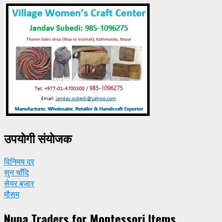
उपयाेगी संयाेजक
विनिमय दर
सुन चाँदि
सेयर बजार
मौसम
Nuna Traders for Montessori Items