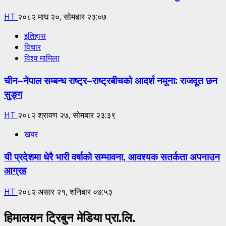
HT
२०८२ माघ २०, सोमबार २३:०७
इतिहास
विचार
विश्व मामिला
चीन–नेपाल सम्बन्ध राष्ट्र–राष्ट्रबीचको आदर्श नमूना: राजदूत छन
सुङ्ग
HT
२०८२ श्रावण २७, सोमबार २३:३९
खबर
यी प्रदेशमा धेरै भारी वर्षाको सम्भावना, आवश्यक सतर्कता अपनाउन
आग्रह
HT
२०८२ असार २१, शनिबार ०७:५३
हिमालयन ट्रिबुन मेडिया प्रा.लि.