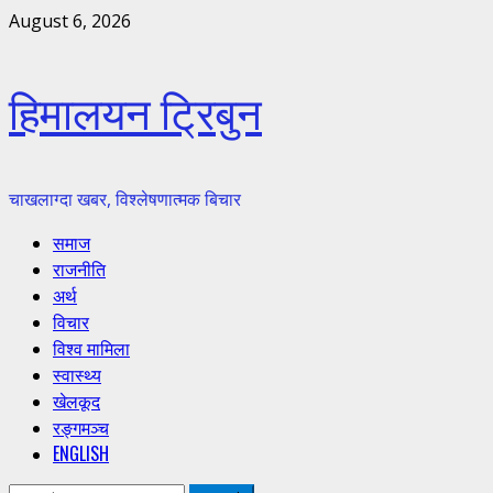
Skip
August 6, 2026
to
content
हिमालयन ट्रिबुन
चाखलाग्दा खबर, विश्लेषणात्मक बिचार
Primary
समाज
Menu
राजनीति
अर्थ
विचार
विश्व मामिला
स्वास्थ्य
खेलकूद
रङ्गमञ्च
ENGLISH