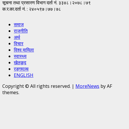
सूचना तथा प्रसारण विभाग दर्ता नं. ३३४८।२०७८।७९
क.र.का.दर्ता नं. : २४०५९७।७७।७८
समाज
राजनीति
अर्थ
विचार
विश्व मामिला
स्वास्थ्य
खेलकूद
रङ्गमञ्च
ENGLISH
Copyright © All rights reserved.
|
MoreNews
by AF
themes.