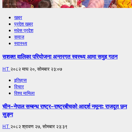
खबर
प्रदेश खबर
मधेस प्रदेश
समाज
स्वास्थ्य
सशक्त वालिका परियोजना अन्तरगत स्वस्थ्य आमा समुह गठन
HT
२०८२ माघ २०, सोमबार २३:०७
इतिहास
विचार
विश्व मामिला
चीन–नेपाल सम्बन्ध राष्ट्र–राष्ट्रबीचको आदर्श नमूना: राजदूत छन
सुङ्ग
HT
२०८२ श्रावण २७, सोमबार २३:३९