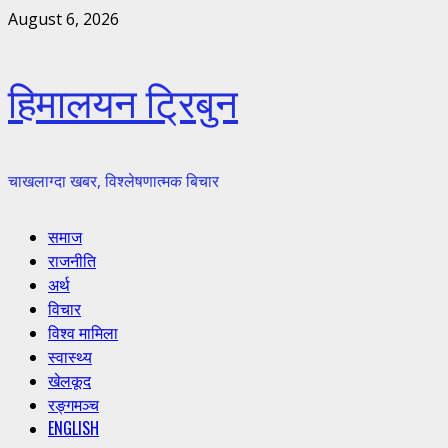
Skip
August 6, 2026
to
content
हिमालयन ट्रिबुन
चाखलाग्दा खबर, विश्लेषणात्मक बिचार
Primary
समाज
Menu
राजनीति
अर्थ
विचार
विश्व मामिला
स्वास्थ्य
खेलकूद
रङ्गमञ्च
ENGLISH