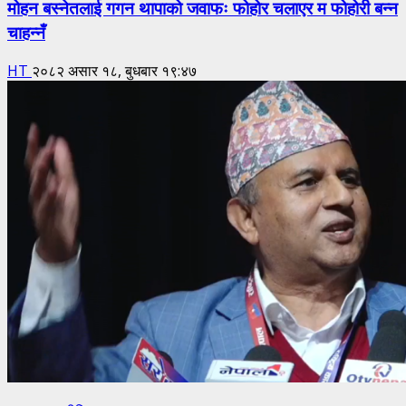
मोहन बस्नेतलाई गगन थापाको जवाफः फोहोर चलाएर म फोहोरी बन्न
चाहन्नँ
HT
२०८२ असार १८, बुधबार १९:४७