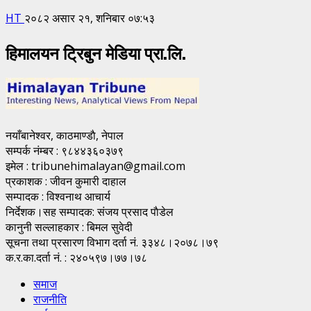
HT
२०८२ असार २१, शनिबार ०७:५३
हिमालयन ट्रिबुन मेडिया प्रा.लि.
नयाँबानेश्वर, काठमाण्डाै, नेपाल
सम्पर्क नंम्बर : ९८४४३६०३७९
इमेल : tribunehimalayan@gmail.com
प्रकाशक : जीवन कुमारी दाहाल
सम्पादक : विश्वनाथ आचार्य
निर्देशक।सह सम्पादक: संजय प्रसाद पाैडेल
कानुनी सल्लाहकार : बिमल सुवेदी
सूचना तथा प्रसारण विभाग दर्ता नं. ३३४८।२०७८।७९
क.र.का.दर्ता नं. : २४०५९७।७७।७८
समाज
राजनीति