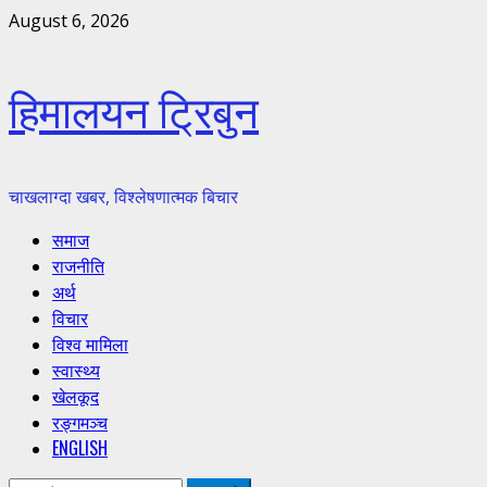
Skip
August 6, 2026
to
content
हिमालयन ट्रिबुन
चाखलाग्दा खबर, विश्लेषणात्मक बिचार
Primary
समाज
Menu
राजनीति
अर्थ
विचार
विश्व मामिला
स्वास्थ्य
खेलकूद
रङ्गमञ्च
ENGLISH