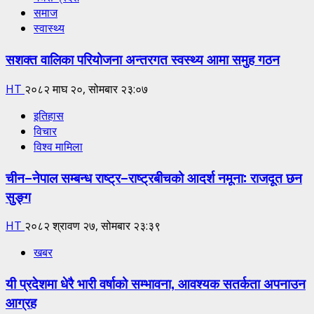
समाज
स्वास्थ्य
सशक्त वालिका परियोजना अन्तरगत स्वस्थ्य आमा समुह गठन
HT
२०८२ माघ २०, सोमबार २३:०७
इतिहास
विचार
विश्व मामिला
चीन–नेपाल सम्बन्ध राष्ट्र–राष्ट्रबीचको आदर्श नमूना: राजदूत छन
सुङ्ग
HT
२०८२ श्रावण २७, सोमबार २३:३९
खबर
यी प्रदेशमा धेरै भारी वर्षाको सम्भावना, आवश्यक सतर्कता अपनाउन
आग्रह