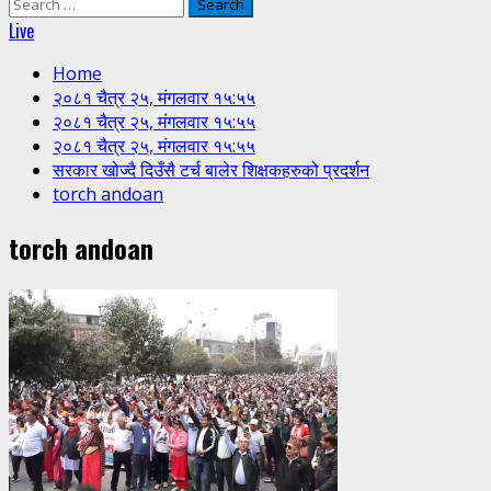
Search
for:
Live
Home
२०८१ चैत्र २५, मंगलवार १५:५५
२०८१ चैत्र २५, मंगलवार १५:५५
२०८१ चैत्र २५, मंगलवार १५:५५
सरकार खोज्दै दिउँसै टर्च बालेर शिक्षकहरुको प्रदर्शन
torch andoan
torch andoan