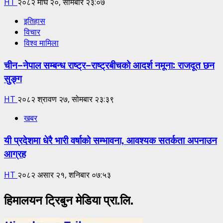
HT
२०८२ माघ २०, सोमबार २३:०७
इतिहास
विचार
विश्व मामिला
चीन–नेपाल सम्बन्ध राष्ट्र–राष्ट्रबीचको आदर्श नमूना: राजदूत छन
सुङ्ग
HT
२०८२ श्रावण २७, सोमबार २३:३९
खबर
यी प्रदेशमा धेरै भारी वर्षाको सम्भावना, आवश्यक सतर्कता अपनाउन
आग्रह
HT
२०८२ असार २१, शनिबार ०७:५३
हिमालयन ट्रिबुन मेडिया प्रा.लि.