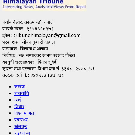
नयाँबानेश्वर, काठमाण्डाै, नेपाल
सम्पर्क नंम्बर : ९८४४३६०३७९
इमेल : tribunehimalayan@gmail.com
प्रकाशक : जीवन कुमारी दाहाल
सम्पादक : विश्वनाथ आचार्य
निर्देशक।सह सम्पादक: संजय प्रसाद पाैडेल
कानुनी सल्लाहकार : बिमल सुवेदी
सूचना तथा प्रसारण विभाग दर्ता नं. ३३४८।२०७८।७९
क.र.का.दर्ता नं. : २४०५९७।७७।७८
समाज
राजनीति
अर्थ
विचार
विश्व मामिला
स्वास्थ्य
खेलकूद
रङ्गमञ्च