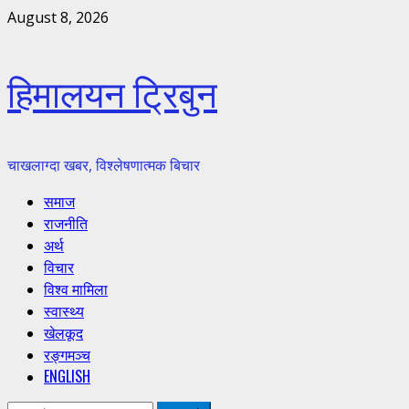
Skip
August 8, 2026
to
content
हिमालयन ट्रिबुन
चाखलाग्दा खबर, विश्लेषणात्मक बिचार
Primary
समाज
Menu
राजनीति
अर्थ
विचार
विश्व मामिला
स्वास्थ्य
खेलकूद
रङ्गमञ्च
ENGLISH