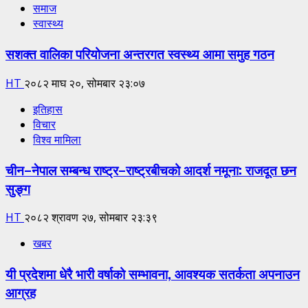
समाज
स्वास्थ्य
सशक्त वालिका परियोजना अन्तरगत स्वस्थ्य आमा समुह गठन
HT
२०८२ माघ २०, सोमबार २३:०७
इतिहास
विचार
विश्व मामिला
चीन–नेपाल सम्बन्ध राष्ट्र–राष्ट्रबीचको आदर्श नमूना: राजदूत छन
सुङ्ग
HT
२०८२ श्रावण २७, सोमबार २३:३९
खबर
यी प्रदेशमा धेरै भारी वर्षाको सम्भावना, आवश्यक सतर्कता अपनाउन
आग्रह