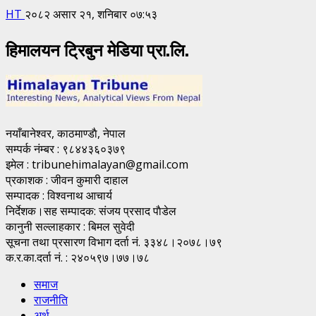
HT
२०८२ असार २१, शनिबार ०७:५३
हिमालयन ट्रिबुन मेडिया प्रा.लि.
नयाँबानेश्वर, काठमाण्डाै, नेपाल
सम्पर्क नंम्बर : ९८४४३६०३७९
इमेल : tribunehimalayan@gmail.com
प्रकाशक : जीवन कुमारी दाहाल
सम्पादक : विश्वनाथ आचार्य
निर्देशक।सह सम्पादक: संजय प्रसाद पाैडेल
कानुनी सल्लाहकार : बिमल सुवेदी
सूचना तथा प्रसारण विभाग दर्ता नं. ३३४८।२०७८।७९
क.र.का.दर्ता नं. : २४०५९७।७७।७८
समाज
राजनीति
अर्थ