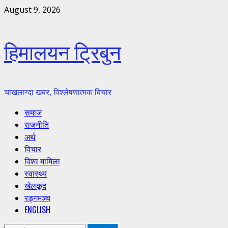
Skip
August 9, 2026
to
content
हिमालयन ट्रिबुन
चाखलाग्दा खबर, विश्लेषणात्मक बिचार
Primary
समाज
Menu
राजनीति
अर्थ
विचार
विश्व मामिला
स्वास्थ्य
खेलकूद
रङ्गमञ्च
ENGLISH