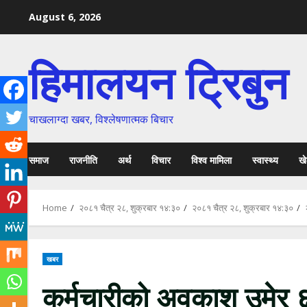
Skip
August 6, 2026
to
content
हिमालयन ट्रिबुन
चाखलाग्दा खबर, विश्लेषणात्मक बिचार
समाज
राजनीति
अर्थ
विचार
विश्व मामिला
स्वास्थ्य
ख
Home
२०८१ चैत्र २८, शुक्रबार १४:३०
२०८१ चैत्र २८, शुक्रबार १४:३०
खबर
कर्मचारीको अवकाश उमेर ६०