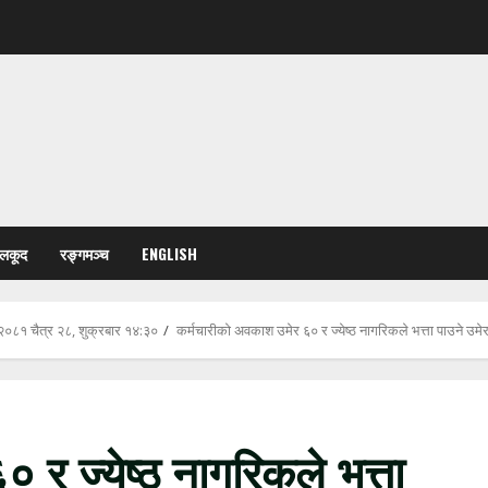
ेलकूद
रङ्गमञ्च
ENGLISH
२०८१ चैत्र २८, शुक्रबार १४:३०
कर्मचारीको अवकाश उमेर ६० र ज्येष्ठ नागरिकले भत्ता पाउने उमे
 र ज्येष्ठ नागरिकले भत्ता