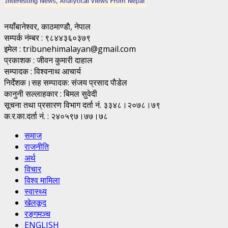
नयाँबानेश्वर, काठमाण्डाै, नेपाल
सम्पर्क नंम्बर : ९८४४३६०३७९
इमेल : tribunehimalayan@gmail.com
प्रकाशक : जीवन कुमारी दाहाल
सम्पादक : विश्वनाथ आचार्य
निर्देशक।सह सम्पादक: संजय प्रसाद पाैडेल
कानुनी सल्लाहकार : बिमल सुवेदी
सूचना तथा प्रसारण विभाग दर्ता नं. ३३४८।२०७८।७९
क.र.का.दर्ता नं. : २४०५९७।७७।७८
समाज
राजनीति
अर्थ
विचार
विश्व मामिला
स्वास्थ्य
खेलकूद
रङ्गमञ्च
ENGLISH