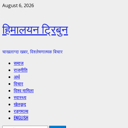
Skip
August 6, 2026
to
content
हिमालयन ट्रिबुन
चाखलाग्दा खबर, विश्लेषणात्मक बिचार
Primary
समाज
Menu
राजनीति
अर्थ
विचार
विश्व मामिला
स्वास्थ्य
खेलकूद
रङ्गमञ्च
ENGLISH