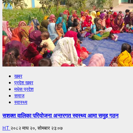
खबर
प्रदेश खबर
मधेस प्रदेश
समाज
स्वास्थ्य
सशक्त वालिका परियोजना अन्तरगत स्वस्थ्य आमा समुह गठन
HT
२०८२ माघ २०, सोमबार २३:०७