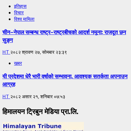
इतिहास
विचार
विश्व मामिला
चीन–नेपाल सम्बन्ध राष्ट्र–राष्ट्रबीचको आदर्श नमूना: राजदूत छन
सुङ्ग
HT
२०८२ श्रावण २७, सोमबार २३:३९
खबर
यी प्रदेशमा धेरै भारी वर्षाको सम्भावना, आवश्यक सतर्कता अपनाउन
आग्रह
HT
२०८२ असार २१, शनिबार ०७:५३
हिमालयन ट्रिबुन मेडिया प्रा.लि.