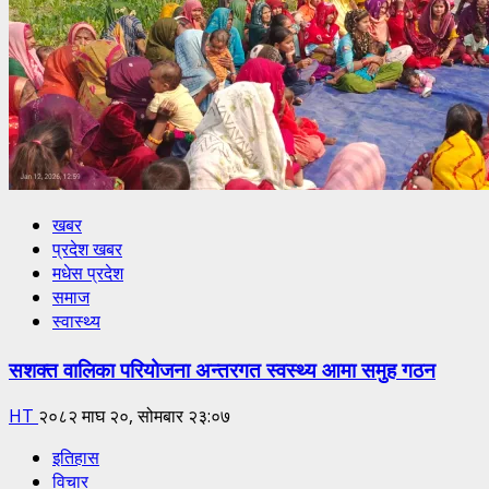
खबर
प्रदेश खबर
मधेस प्रदेश
समाज
स्वास्थ्य
सशक्त वालिका परियोजना अन्तरगत स्वस्थ्य आमा समुह गठन
HT
२०८२ माघ २०, सोमबार २३:०७
इतिहास
विचार