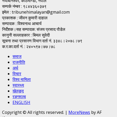
नयाँबानेश्वर, काठमाण्डाै, नेपाल
सम्पर्क नंम्बर : ९८४४३६०३७९
इमेल : tribunehimalayan@gmail.com
प्रकाशक : जीवन कुमारी दाहाल
सम्पादक : विश्वनाथ आचार्य
निर्देशक।सह सम्पादक: संजय प्रसाद पाैडेल
कानुनी सल्लाहकार : बिमल सुवेदी
सूचना तथा प्रसारण विभाग दर्ता नं. ३३४८।२०७८।७९
क.र.का.दर्ता नं. : २४०५९७।७७।७८
समाज
राजनीति
अर्थ
विचार
विश्व मामिला
स्वास्थ्य
खेलकूद
रङ्गमञ्च
ENGLISH
Copyright © All rights reserved.
|
MoreNews
by AF