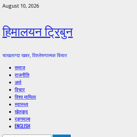
Skip
August 10, 2026
to
content
हिमालयन ट्रिबुन
चाखलाग्दा खबर, विश्लेषणात्मक बिचार
Primary
समाज
Menu
राजनीति
अर्थ
विचार
विश्व मामिला
स्वास्थ्य
खेलकूद
रङ्गमञ्च
ENGLISH