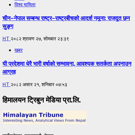
विश्व मामिला
चीन–नेपाल सम्बन्ध राष्ट्र–राष्ट्रबीचको आदर्श नमूना: राजदूत छन
सुङ्ग
HT
२०८२ श्रावण २७, सोमबार २३:३९
खबर
यी प्रदेशमा धेरै भारी वर्षाको सम्भावना, आवश्यक सतर्कता अपनाउन
आग्रह
HT
२०८२ असार २१, शनिबार ०७:५३
हिमालयन ट्रिबुन मेडिया प्रा.लि.