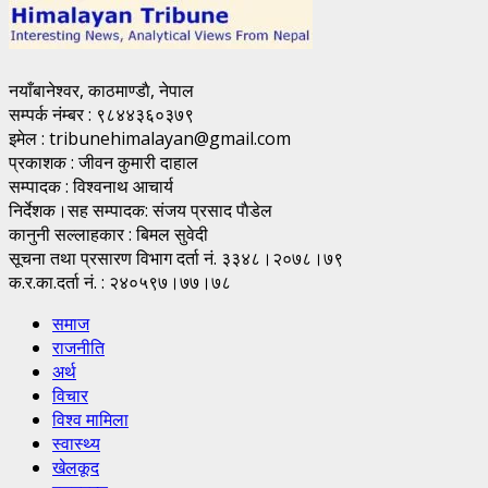
नयाँबानेश्वर, काठमाण्डाै, नेपाल
सम्पर्क नंम्बर : ९८४४३६०३७९
इमेल : tribunehimalayan@gmail.com
प्रकाशक : जीवन कुमारी दाहाल
सम्पादक : विश्वनाथ आचार्य
निर्देशक।सह सम्पादक: संजय प्रसाद पाैडेल
कानुनी सल्लाहकार : बिमल सुवेदी
सूचना तथा प्रसारण विभाग दर्ता नं. ३३४८।२०७८।७९
क.र.का.दर्ता नं. : २४०५९७।७७।७८
समाज
राजनीति
अर्थ
विचार
विश्व मामिला
स्वास्थ्य
खेलकूद