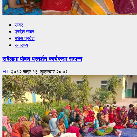
खबर
प्रदेश खबर
मधेस प्रदेश
स्वास्थ्य
सबैलामा पोषण प्रदर्शन कार्यक्रम सम्पन्न
HT
२०८२ चैत्र १३, शुक्रबार २०:०९