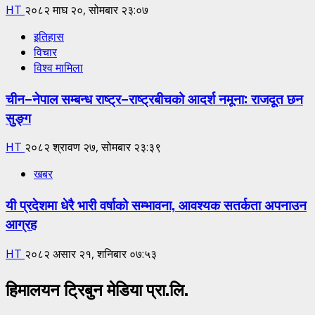
HT
२०८२ माघ २०, सोमबार २३:०७
इतिहास
विचार
विश्व मामिला
चीन–नेपाल सम्बन्ध राष्ट्र–राष्ट्रबीचको आदर्श नमूना: राजदूत छन
सुङ्ग
HT
२०८२ श्रावण २७, सोमबार २३:३९
खबर
यी प्रदेशमा धेरै भारी वर्षाको सम्भावना, आवश्यक सतर्कता अपनाउन
आग्रह
HT
२०८२ असार २१, शनिबार ०७:५३
हिमालयन ट्रिबुन मेडिया प्रा.लि.