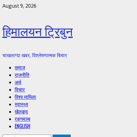
Skip
August 9, 2026
to
content
हिमालयन ट्रिबुन
चाखलाग्दा खबर, विश्लेषणात्मक बिचार
Primary
समाज
Menu
राजनीति
अर्थ
विचार
विश्व मामिला
स्वास्थ्य
खेलकूद
रङ्गमञ्च
ENGLISH