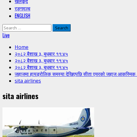
खेलकूद
रङ्गमञ्च
ENGLISH
Search
for:
Live
Home
२०८२ बैशाख ३, बुधबार ११:४५
२०८२ बैशाख ३, बुधबार ११:४५
२०८२ बैशाख ३, बुधबार ११:४५
जहाजमा हायड्रोलिक समस्या देखिएपछि सीता एयरको जहाज आकस्मि
sita airlines
sita airlines