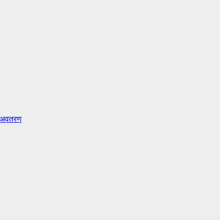
क अवतरण