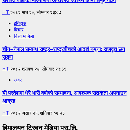
HT
२०८२ माघ २०, सोमबार २३:०७
इतिहास
विचार
विश्व मामिला
चीन–नेपाल सम्बन्ध राष्ट्र–राष्ट्रबीचको आदर्श नमूना: राजदूत छन
सुङ्ग
HT
२०८२ श्रावण २७, सोमबार २३:३९
खबर
यी प्रदेशमा धेरै भारी वर्षाको सम्भावना, आवश्यक सतर्कता अपनाउन
आग्रह
HT
२०८२ असार २१, शनिबार ०७:५३
हिमालयन ट्रिबुन मेडिया प्रा.लि.