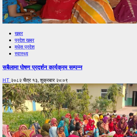
खबर
प्रदेश खबर
मधेस प्रदेश
स्वास्थ्य
सबैलामा पोषण प्रदर्शन कार्यक्रम सम्पन्न
HT
२०८२ चैत्र १३, शुक्रबार २०:०९