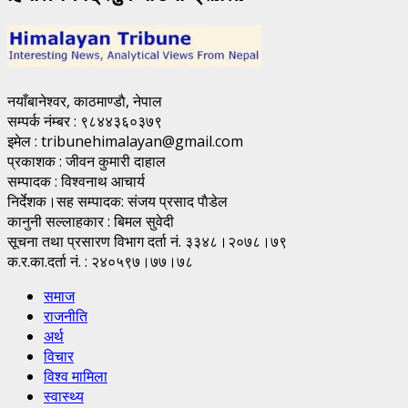
नयाँबानेश्वर, काठमाण्डाै, नेपाल
सम्पर्क नंम्बर : ९८४४३६०३७९
इमेल : tribunehimalayan@gmail.com
प्रकाशक : जीवन कुमारी दाहाल
सम्पादक : विश्वनाथ आचार्य
निर्देशक।सह सम्पादक: संजय प्रसाद पाैडेल
कानुनी सल्लाहकार : बिमल सुवेदी
सूचना तथा प्रसारण विभाग दर्ता नं. ३३४८।२०७८।७९
क.र.का.दर्ता नं. : २४०५९७।७७।७८
समाज
राजनीति
अर्थ
विचार
विश्व मामिला
स्वास्थ्य