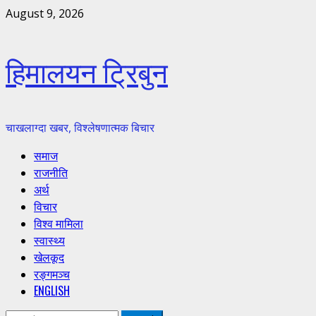
Skip
August 9, 2026
to
content
हिमालयन ट्रिबुन
चाखलाग्दा खबर, विश्लेषणात्मक बिचार
Primary
समाज
Menu
राजनीति
अर्थ
विचार
विश्व मामिला
स्वास्थ्य
खेलकूद
रङ्गमञ्च
ENGLISH