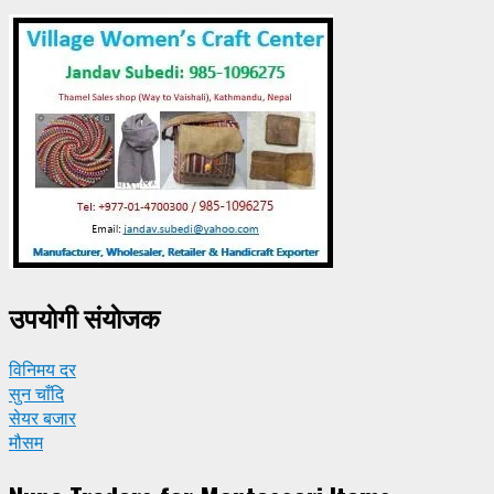
उपयाेगी संयाेजक
विनिमय दर
सुन चाँदि
सेयर बजार
मौसम