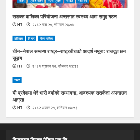
खबर
प्रदेश खबर
मधेस प्रदेश
समाज
स्वास्थ्य
सशक्त वालिका परियोजना अन्तरगत स्वस्थ्य आमा समुह गठन
HT
२०८२ माघ २०, सोमबार २३:०७
इतिहास
विचार
विश्व मामिला
चीन–नेपाल सम्बन्ध राष्ट्र–राष्ट्रबीचको आदर्श नमूना: राजदूत छन
सुङ्ग
HT
२०८२ श्रावण २७, सोमबार २३:३९
खबर
यी प्रदेशमा धेरै भारी वर्षाको सम्भावना, आवश्यक सतर्कता अपनाउन
आग्रह
HT
२०८२ असार २१, शनिबार ०७:५३
हिमालयन ट्रिबुन मेडिया प्रा.लि.