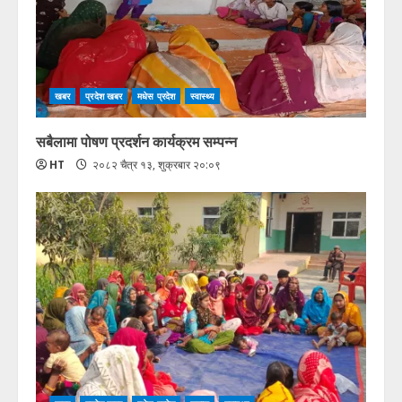
खबर
प्रदेश खबर
मधेस प्रदेश
स्वास्थ्य
सबैलामा पोषण प्रदर्शन कार्यक्रम सम्पन्न
HT
२०८२ चैत्र १३, शुक्रबार २०:०९