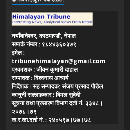
नयाँबानेश्वर, काठमाण्डाै, नेपाल
सम्पर्क नंम्बर : ९८४४३६०३७९
इमेल :
tribunehimalayan@gmail.com
प्रकाशक : जीवन कुमारी दाहाल
सम्पादक : विश्वनाथ आचार्य
निर्देशक।सह सम्पादक: संजय प्रसाद पाैडेल
कानुनी सल्लाहकार : बिमल सुवेदी
सूचना तथा प्रसारण विभाग दर्ता नं. ३३४८।
२०७८।७९
क.र.का.दर्ता नं. : २४०५९७।७७।७८