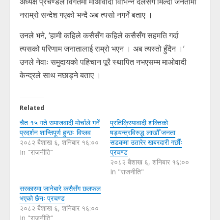
अध्यक्ष प्रचण्डले विगतमा माओवादी विभिन्न दलसँग मिल्दा जनतामा
नराम्रो सन्देश गएको भन्दै अब त्यसो नगर्ने बताए ।
उनले भने, ‘हामी कहिले कसैसँग कहिले कसैसँग सहमति गर्दा
त्यसको परिणाम जनातालाई राम्रो भएन । अब त्यस्तो हुँदैन ।’
उनले नेवाः समुदायको पहिचान पूरै स्थापित नभएसम्म माओवादी
केन्द्रले साथ नछाड्ने बताए ।
Related
चैत १५ गते समाजवादी मोर्चाले गर्ने
प्रतिक्रियावादी शक्तिको
प्रदर्शन शान्तिपूर्ण हुन्छः विप्लव
षड्यन्त्रविरुद्ध लाखौँ जनता
२०८२ बैशाख ६, शनिबार १६:००
सडकमा उतारेर खबरदारी गर्छौंः
In "राजनीति"
प्रचण्ड
२०८२ बैशाख ६, शनिबार १६:००
In "राजनीति"
सरकारमा जानेबारे कसैसँग छलफल
भएको छैनः प्रचण्ड
२०८२ बैशाख ६, शनिबार १६:००
In "राजनीति"