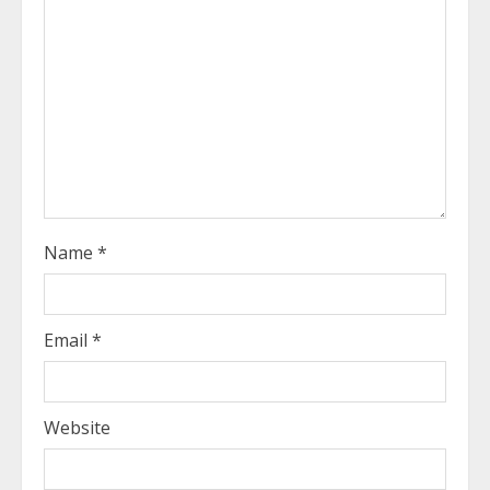
a
d
i
n
g
Name
*
Email
*
Website