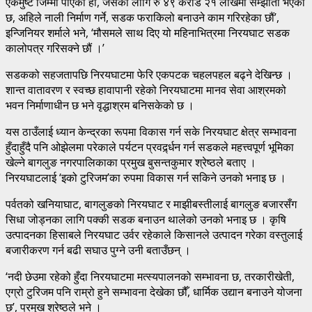
एकमुष्ट जिम्मा पाएका हौँ, जसका लागि रु ४९ करोड २१ लाखमा सम्झौता भएको
छ, अहिले नाली निर्माण गर्ने, सडक फराकिलो बनाउने काम गरिरहेका छौं’,
इन्जिनियर शर्माले भने, ‘मौसमले साथ दिए यो महिनाभित्रमा निरयघाट सडक
कालोपत्र गरिसक्ने छौं ।’
सडकको सहजतापछि निरयघाटमा फेरि एकपटक चहलपहल बढ्ने देखिन्छ ।
शान्त वातावरण र स्वच्छ हावापानी रहेको निरयघाटमा मानव सेवा आश्रमको
भवन निर्माणाधीन छ भने वृद्धाश्रम बनिसकेको छ ।
यस ठाउँलाई ध्यान केन्द्रका रूपमा विकास गर्न सके निरयघाट क्षेत्र सम्भावना
हुँदाहुँदै पनि ओझेलमा परेकाले पर्यटन प्रवर्द्र्धन गर्न सडकले महत्त्वपूर्ण भूमिका
खेल्ने बागलुङ नगरपालिकाका प्रमुख बुसन्तकुमार श्रेष्ठले बताए ।
निरयघाटलाई ‘इको टुरिजम’का रुपमा विकास गर्न सकिने उनको भनाइ छ ।
पर्वतको खनियाघाट, बागलुङको निरयघाट र माझीबस्तीलाई बागलुङ बजारसँग
सिधा जोड्नका लागि पक्की सडक बनाउन थालेको उनको भनाइ छ । कृषि
उत्पादनका हिसाबले निरयघाट उर्वर रहेकाले किसानले उत्पादन गरेका वस्तुलाई
बजारीकरण गर्न बढी सघाउ पुग्ने उनी बताउँछन् ।
‘नदी छेउमा रहेको हुँदा निरयघाटमा मत्स्यपालनको सम्भावना छ, तरकारीखेती,
एग्रो टुरिजम पनि राम्रो हुने सम्भावना देखेका छौँ, धार्मिक उद्यान बनाउने योजना
छ’, प्रमुख श्रेष्ठले भने ।