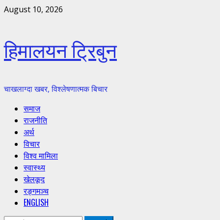
Skip
August 10, 2026
to
content
हिमालयन ट्रिबुन
चाखलाग्दा खबर, विश्लेषणात्मक बिचार
Primary
समाज
Menu
राजनीति
अर्थ
विचार
विश्व मामिला
स्वास्थ्य
खेलकूद
रङ्गमञ्च
ENGLISH