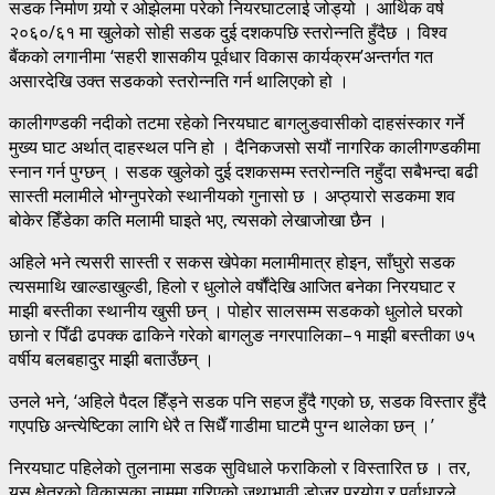
सडक निर्माण गर्‍यो र ओझेलमा परेको नियरघाटलाई जोड्यो । आर्थिक वर्ष
२०६०/६१ मा खुलेको सोही सडक दुई दशकपछि स्तरोन्नति हुँदैछ । विश्व
बैंकको लगानीमा ‘सहरी शासकीय पूर्वधार विकास कार्यक्रम’अन्तर्गत गत
असारदेखि उक्त सडकको स्तरोन्नति गर्न थालिएको हो ।
कालीगण्डकी नदीको तटमा रहेको निरयघाट बागलुङवासीको दाहसंस्कार गर्ने
मुख्य घाट अर्थात् दाहस्थल पनि हो । दैनिकजसो सयौं नागरिक कालीगण्डकीमा
स्नान गर्न पुग्छन् । सडक खुलेको दुई दशकसम्म स्तरोन्नति नहुँदा सबैभन्दा बढी
सास्ती मलामीले भोग्नुपरेको स्थानीयको गुनासो छ । अप्ठ्यारो सडकमा शव
बोकेर हिँडेका कति मलामी घाइते भए, त्यसको लेखाजोखा छैन ।
अहिले भने त्यसरी सास्ती र सकस खेपेका मलामीमात्र होइन, साँघुरो सडक
त्यसमाथि खाल्डाखुल्डी, हिलो र धुलोले वर्षौंदेखि आजित बनेका निरयघाट र
माझी बस्तीका स्थानीय खुसी छन् । पोहोर सालसम्म सडकको धुलोले घरको
छानो र पिँढी ढपक्क ढाकिने गरेको बागलुङ नगरपालिका–१ माझी बस्तीका ७५
वर्षीय बलबहादुर माझी बताउँछन् ।
उनले भने, ‘अहिले पैदल हिँड्ने सडक पनि सहज हुँदै गएको छ, सडक विस्तार हुँदै
गएपछि अन्त्येष्टिका लागि धेरै त सिधैँ गाडीमा घाटमै पुग्न थालेका छन् ।’
निरयघाट पहिलेको तुलनामा सडक सुविधाले फराकिलो र विस्तारित छ । तर,
यस क्षेत्रको विकासका नाममा गरिएको जथाभावी डोजर प्रयोग र पूर्वाधारले