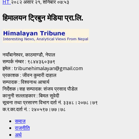
HT
२०८२ असार २१, शनिबार ०७:५३
हिमालयन ट्रिबुन मेडिया प्रा.लि.
नयाँबानेश्वर, काठमाण्डाै, नेपाल
सम्पर्क नंम्बर : ९८४४३६०३७९
इमेल : tribunehimalayan@gmail.com
प्रकाशक : जीवन कुमारी दाहाल
सम्पादक : विश्वनाथ आचार्य
निर्देशक।सह सम्पादक: संजय प्रसाद पाैडेल
कानुनी सल्लाहकार : बिमल सुवेदी
सूचना तथा प्रसारण विभाग दर्ता नं. ३३४८।२०७८।७९
क.र.का.दर्ता नं. : २४०५९७।७७।७८
समाज
राजनीति
अर्थ