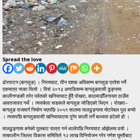
Spread the love
ढोरपाटन (बागलुङ) । निरयघाट, तीन दशक अघिसम्म बागलुङ प्रवेश गर्ने
एकमात्र नाका थियो । विसं २०१३ अगाडिसम्म बागलुङवासी डुङ्गामा
कालीगण्डकी तरेर पर्वतको खनियाघाट हुँदै पोखरा, काठमाडौँलगायत ठाउँमा
आवतजावत गर्थे । त्यसबेला सडकले बागलुङ जोडिएको थिएन । पोखरा–
बागलुङ राजमार्ग निर्माण भएपछि २०५१ सालमा मालढुङ्गामा मोटरेबल पुल बन्यो
। त्यसपछि बागलुङवासी खनियाघाटमा पुगेर काली तर्ने बाध्यता हटेको हो ।
मालढुङ्गामा बनेको पुलबाट यात्रा गर्न थालेपछि निरयघाट ओझेलमा पर्‍यो ।
तत्कालीन जिल्ला विकास समितिले १२ लाख विनियोजन गरेर गणेश घुम्तीबाट