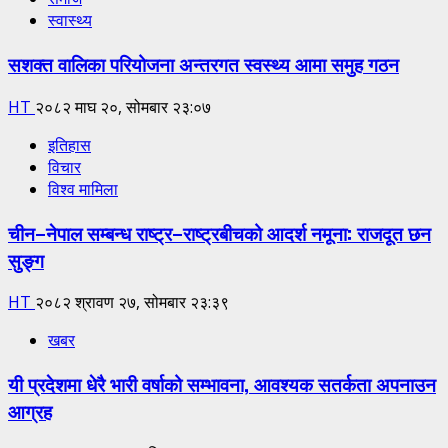
स्वास्थ्य
सशक्त वालिका परियोजना अन्तरगत स्वस्थ्य आमा समुह गठन
HT
२०८२ माघ २०, सोमबार २३:०७
इतिहास
विचार
विश्व मामिला
चीन–नेपाल सम्बन्ध राष्ट्र–राष्ट्रबीचको आदर्श नमूना: राजदूत छन
सुङ्ग
HT
२०८२ श्रावण २७, सोमबार २३:३९
खबर
यी प्रदेशमा धेरै भारी वर्षाको सम्भावना, आवश्यक सतर्कता अपनाउन
आग्रह