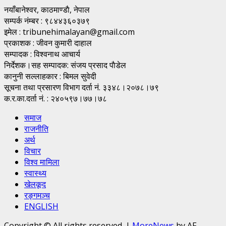
नयाँबानेश्वर, काठमाण्डाै, नेपाल
सम्पर्क नंम्बर : ९८४४३६०३७९
इमेल : tribunehimalayan@gmail.com
प्रकाशक : जीवन कुमारी दाहाल
सम्पादक : विश्वनाथ आचार्य
निर्देशक।सह सम्पादक: संजय प्रसाद पाैडेल
कानुनी सल्लाहकार : बिमल सुवेदी
सूचना तथा प्रसारण विभाग दर्ता नं. ३३४८।२०७८।७९
क.र.का.दर्ता नं. : २४०५९७।७७।७८
समाज
राजनीति
अर्थ
विचार
विश्व मामिला
स्वास्थ्य
खेलकूद
रङ्गमञ्च
ENGLISH
Copyright © All rights reserved.
|
MoreNews
by AF