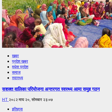
खबर
प्रदेश खबर
मधेस प्रदेश
समाज
स्वास्थ्य
सशक्त वालिका परियोजना अन्तरगत स्वस्थ्य आमा समुह गठन
HT
२०८२ माघ २०, सोमबार २३:०७
इतिहास