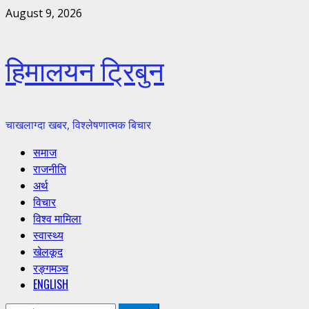
Skip
August 9, 2026
to
content
हिमालयन ट्रिबुन
चाखलाग्दा खबर, विश्लेषणात्मक बिचार
Primary
समाज
Menu
राजनीति
अर्थ
विचार
विश्व मामिला
स्वास्थ्य
खेलकूद
रङ्गमञ्च
ENGLISH