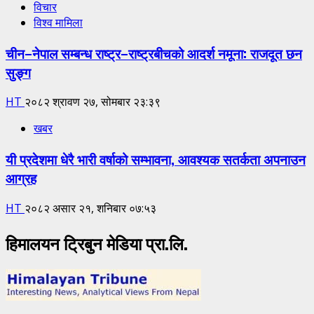
विचार
विश्व मामिला
चीन–नेपाल सम्बन्ध राष्ट्र–राष्ट्रबीचको आदर्श नमूना: राजदूत छन
सुङ्ग
HT
२०८२ श्रावण २७, सोमबार २३:३९
खबर
यी प्रदेशमा धेरै भारी वर्षाको सम्भावना, आवश्यक सतर्कता अपनाउन
आग्रह
HT
२०८२ असार २१, शनिबार ०७:५३
हिमालयन ट्रिबुन मेडिया प्रा.लि.