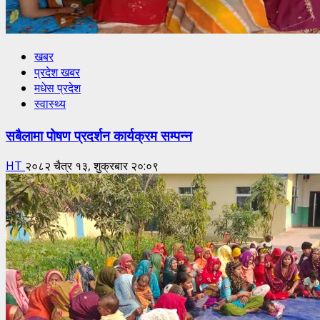
खबर
प्रदेश खबर
मधेस प्रदेश
स्वास्थ्य
सबैलामा पोषण प्रदर्शन कार्यक्रम सम्पन्न
HT
२०८२ चैत्र १३, शुक्रबार २०:०९