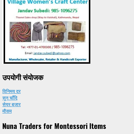
उपयाेगी संयाेजक
विनिमय दर
सुन चाँदि
सेयर बजार
मौसम
Nuna Traders for Montessori Items