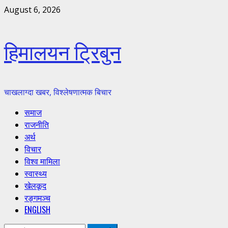
Skip
August 6, 2026
to
content
हिमालयन ट्रिबुन
चाखलाग्दा खबर, विश्लेषणात्मक बिचार
Primary
समाज
Menu
राजनीति
अर्थ
विचार
विश्व मामिला
स्वास्थ्य
खेलकूद
रङ्गमञ्च
ENGLISH