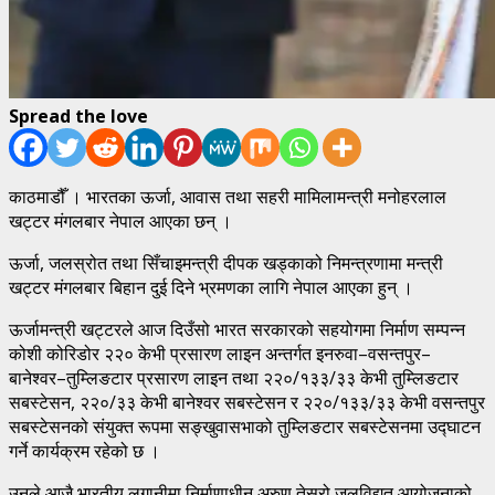
Spread the love
काठमाडौँ । भारतका ऊर्जा, आवास तथा सहरी मामिलामन्त्री मनोहरलाल
खट्टर मंगलबार नेपाल आएका छन् ।
ऊर्जा, जलस्रोत तथा सिँचाइमन्त्री दीपक खड्काको निमन्त्रणामा मन्त्री
खट्टर मंगलबार बिहान दुई दिने भ्रमणका लागि नेपाल आएका हुन् ।
ऊर्जामन्त्री खट्टरले आज दिउँसो भारत सरकारको सहयोगमा निर्माण सम्पन्न
कोशी कोरिडोर २२० केभी प्रसारण लाइन अन्तर्गत इनरुवा–वसन्तपुर–
बानेश्वर–तुम्लिङटार प्रसारण लाइन तथा २२०/१३३/३३ केभी तुम्लिङटार
सबस्टेसन, २२०/३३ केभी बानेश्वर सबस्टेसन र २२०/१३३/३३ केभी वसन्तपुर
सबस्टेसनको संयुक्त रूपमा सङ्खुवासभाको तुम्लिङटार सबस्टेसनमा उद्घाटन
गर्ने कार्यक्रम रहेको छ ।
उनले आजै भारतीय लगानीमा निर्माणाधीन अरुण तेस्रो जलविद्युत् आयोजनाको