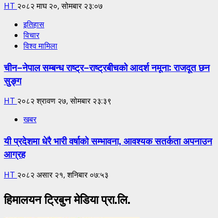
HT
२०८२ माघ २०, सोमबार २३:०७
इतिहास
विचार
विश्व मामिला
चीन–नेपाल सम्बन्ध राष्ट्र–राष्ट्रबीचको आदर्श नमूना: राजदूत छन
सुङ्ग
HT
२०८२ श्रावण २७, सोमबार २३:३९
खबर
यी प्रदेशमा धेरै भारी वर्षाको सम्भावना, आवश्यक सतर्कता अपनाउन
आग्रह
HT
२०८२ असार २१, शनिबार ०७:५३
हिमालयन ट्रिबुन मेडिया प्रा.लि.