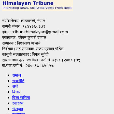
नयाँबानेश्वर, काठमाण्डाै, नेपाल
सम्पर्क नंम्बर : ९८४४३६०३७९
इमेल : tribunehimalayan@gmail.com
प्रकाशक : जीवन कुमारी दाहाल
सम्पादक : विश्वनाथ आचार्य
निर्देशक।सह सम्पादक: संजय प्रसाद पाैडेल
कानुनी सल्लाहकार : बिमल सुवेदी
सूचना तथा प्रसारण विभाग दर्ता नं. ३३४८।२०७८।७९
क.र.का.दर्ता नं. : २४०५९७।७७।७८
समाज
राजनीति
अर्थ
विचार
विश्व मामिला
स्वास्थ्य
खेलकूद