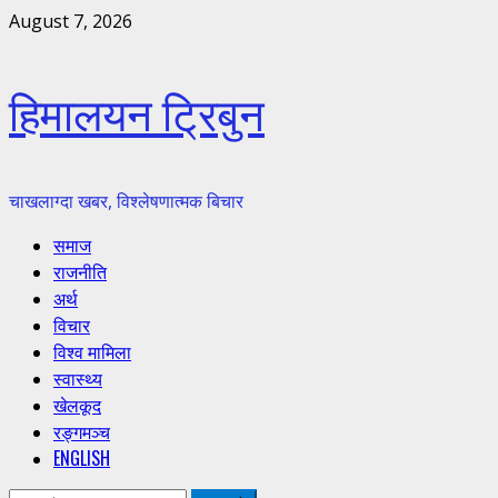
Skip
August 7, 2026
to
content
हिमालयन ट्रिबुन
चाखलाग्दा खबर, विश्लेषणात्मक बिचार
Primary
समाज
Menu
राजनीति
अर्थ
विचार
विश्व मामिला
स्वास्थ्य
खेलकूद
रङ्गमञ्च
ENGLISH