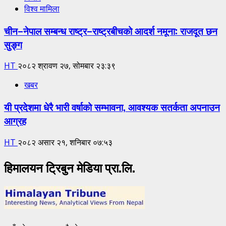
विश्व मामिला
चीन–नेपाल सम्बन्ध राष्ट्र–राष्ट्रबीचको आदर्श नमूना: राजदूत छन
सुङ्ग
HT
२०८२ श्रावण २७, सोमबार २३:३९
खबर
यी प्रदेशमा धेरै भारी वर्षाको सम्भावना, आवश्यक सतर्कता अपनाउन
आग्रह
HT
२०८२ असार २१, शनिबार ०७:५३
हिमालयन ट्रिबुन मेडिया प्रा.लि.