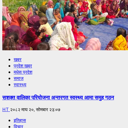
खबर
प्रदेश खबर
मधेस प्रदेश
समाज
स्वास्थ्य
सशक्त वालिका परियोजना अन्तरगत स्वस्थ्य आमा समुह गठन
HT
२०८२ माघ २०, सोमबार २३:०७
इतिहास
विचार