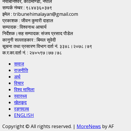
नयाँबानेश्वर, काठमाण्डाै, नेपाल
सम्पर्क नंम्बर : ९८४४३६०३७९
इमेल : tribunehimalayan@gmail.com
प्रकाशक : जीवन कुमारी दाहाल
सम्पादक : विश्वनाथ आचार्य
निर्देशक।सह सम्पादक: संजय प्रसाद पाैडेल
कानुनी सल्लाहकार : बिमल सुवेदी
सूचना तथा प्रसारण विभाग दर्ता नं. ३३४८।२०७८।७९
क.र.का.दर्ता नं. : २४०५९७।७७।७८
समाज
राजनीति
अर्थ
विचार
विश्व मामिला
स्वास्थ्य
खेलकूद
रङ्गमञ्च
ENGLISH
Copyright © All rights reserved.
|
MoreNews
by AF