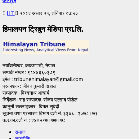
HT
२०८२ असार २१, शनिबार ०७:५३
हिमालयन ट्रिबुन मेडिया प्रा.लि.
नयाँबानेश्वर, काठमाण्डाै, नेपाल
सम्पर्क नंम्बर : ९८४४३६०३७९
इमेल : tribunehimalayan@gmail.com
प्रकाशक : जीवन कुमारी दाहाल
सम्पादक : विश्वनाथ आचार्य
निर्देशक।सह सम्पादक: संजय प्रसाद पाैडेल
कानुनी सल्लाहकार : बिमल सुवेदी
सूचना तथा प्रसारण विभाग दर्ता नं. ३३४८।२०७८।७९
क.र.का.दर्ता नं. : २४०५९७।७७।७८
समाज
राजनीति