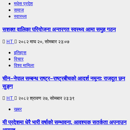
मधेस प्रदेश
समाज
स्वास्थ्य
सशक्त वालिका परियोजना अन्तरगत स्वस्थ्य आमा समुह गठन
HT
२०८२ माघ २०, सोमबार २३:०७
इतिहास
विचार
विश्व मामिला
चीन–नेपाल सम्बन्ध राष्ट्र–राष्ट्रबीचको आदर्श नमूना: राजदूत छन
सुङ्ग
HT
२०८२ श्रावण २७, सोमबार २३:३९
खबर
यी प्रदेशमा धेरै भारी वर्षाको सम्भावना, आवश्यक सतर्कता अपनाउन
आग्रह