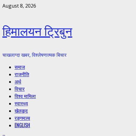
Skip
August 8, 2026
to
content
हिमालयन ट्रिबुन
चाखलाग्दा खबर, विश्लेषणात्मक बिचार
Primary
समाज
Menu
राजनीति
अर्थ
विचार
विश्व मामिला
स्वास्थ्य
खेलकूद
रङ्गमञ्च
ENGLISH