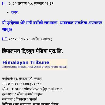
HT
२०८२ श्रावण २७, सोमबार २३:३९
खबर
यी प्रदेशमा धेरै भारी वर्षाको सम्भावना, आवश्यक सतर्कता अपनाउन
आग्रह
HT
२०८२ असार २१, शनिबार ०७:५३
हिमालयन ट्रिबुन मेडिया प्रा.लि.
नयाँबानेश्वर, काठमाण्डाै, नेपाल
सम्पर्क नंम्बर : ९८४४३६०३७९
इमेल : tribunehimalayan@gmail.com
प्रकाशक : जीवन कुमारी दाहाल
सम्पादक : विश्वनाथ आचार्य
निर्देशक।सह सम्पादक: संजय प्रसाद पाैडेल