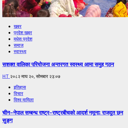
खबर
प्रदेश खबर
मधेस प्रदेश
समाज
स्वास्थ्य
सशक्त वालिका परियोजना अन्तरगत स्वस्थ्य आमा समुह गठन
HT
२०८२ माघ २०, सोमबार २३:०७
इतिहास
विचार
विश्व मामिला
चीन–नेपाल सम्बन्ध राष्ट्र–राष्ट्रबीचको आदर्श नमूना: राजदूत छन
सुङ्ग