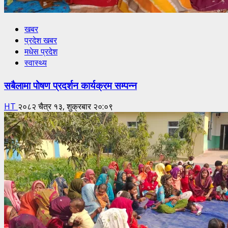
खबर
प्रदेश खबर
मधेस प्रदेश
स्वास्थ्य
सबैलामा पोषण प्रदर्शन कार्यक्रम सम्पन्न
HT
२०८२ चैत्र १३, शुक्रबार २०:०९