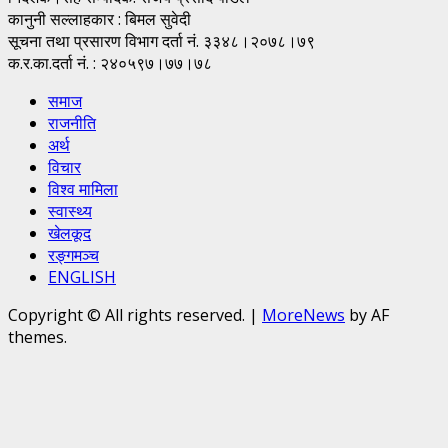
कानुनी सल्लाहकार : बिमल सुवेदी
सूचना तथा प्रसारण विभाग दर्ता नं. ३३४८।२०७८।७९
क.र.का.दर्ता नं. : २४०५९७।७७।७८
समाज
राजनीति
अर्थ
विचार
विश्व मामिला
स्वास्थ्य
खेलकूद
रङ्गमञ्च
ENGLISH
Copyright © All rights reserved.
|
MoreNews
by AF
themes.