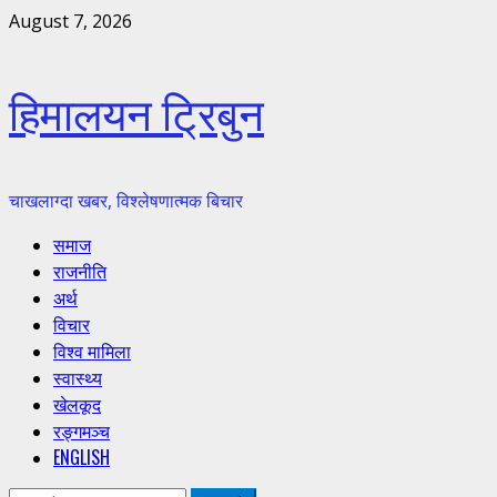
Skip
August 7, 2026
to
content
हिमालयन ट्रिबुन
चाखलाग्दा खबर, विश्लेषणात्मक बिचार
Primary
समाज
Menu
राजनीति
अर्थ
विचार
विश्व मामिला
स्वास्थ्य
खेलकूद
रङ्गमञ्च
ENGLISH