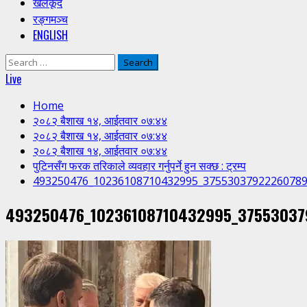
खेलकूद
रङ्गमञ्च
ENGLISH
Search
for:
Live
Home
२०८२ बैशाख १४, आईतवार ०७:४४
२०८२ बैशाख १४, आईतवार ०७:४४
२०८२ बैशाख १४, आईतवार ०७:४४
पुटिनसँग फरक तरिकाले व्यवहार गर्नुपर्ने हुन सक्छ : ट्रम्प
493250476_10236108710432995_3755303792226078
493250476_10236108710432995_37553037