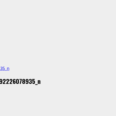
935_n
92226078935_n