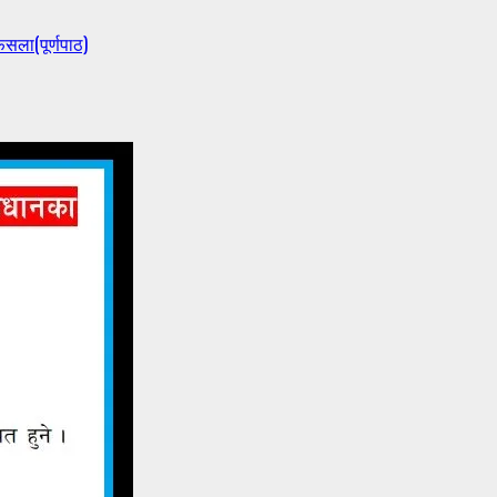
ैसला(पूर्णपाठ)