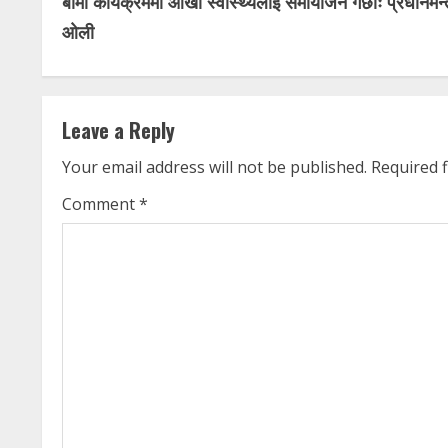
बीमा कार्यक्रममा आँखा स्वास्थ्यलाई समायोजन गर्छौंः प्रधानमन्त
o
ओली
n
t
Leave a Reply
i
Your email address will not be published.
Required 
n
Comment
*
u
e
R
e
a
d