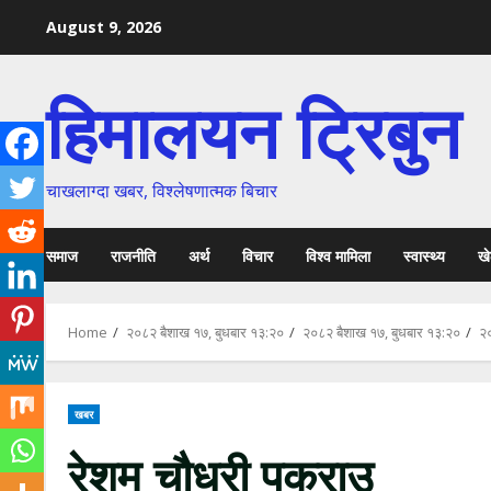
Skip
August 9, 2026
to
content
हिमालयन ट्रिबुन
चाखलाग्दा खबर, विश्लेषणात्मक बिचार
समाज
राजनीति
अर्थ
विचार
विश्व मामिला
स्वास्थ्य
ख
Home
२०८२ बैशाख १७, बुधबार १३:२०
२०८२ बैशाख १७, बुधबार १३:२०
२०
खबर
रेशम चौधरी पक्राउ