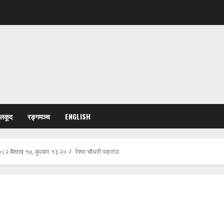
ेलकूद
रङ्गमञ्च
ENGLISH
८२ बैशाख १७, बुधबार १३:२०
रेशम चौधरी पक्राउ