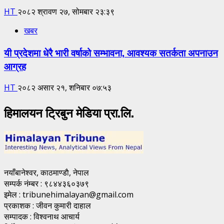
HT
२०८२ श्रावण २७, सोमबार २३:३९
खबर
यी प्रदेशमा धेरै भारी वर्षाको सम्भावना, आवश्यक सतर्कता अपनाउन
आग्रह
HT
२०८२ असार २१, शनिबार ०७:५३
हिमालयन ट्रिबुन मेडिया प्रा.लि.
नयाँबानेश्वर, काठमाण्डाै, नेपाल
सम्पर्क नंम्बर : ९८४४३६०३७९
इमेल : tribunehimalayan@gmail.com
प्रकाशक : जीवन कुमारी दाहाल
सम्पादक : विश्वनाथ आचार्य