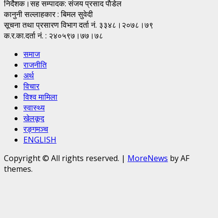
निर्देशक।सह सम्पादक: संजय प्रसाद पाैडेल
कानुनी सल्लाहकार : बिमल सुवेदी
सूचना तथा प्रसारण विभाग दर्ता नं. ३३४८।२०७८।७९
क.र.का.दर्ता नं. : २४०५९७।७७।७८
समाज
राजनीति
अर्थ
विचार
विश्व मामिला
स्वास्थ्य
खेलकूद
रङ्गमञ्च
ENGLISH
Copyright © All rights reserved.
|
MoreNews
by AF
themes.