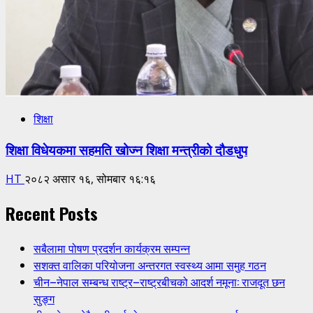
शिक्षा
शिक्षा विधेयकमा सहमति खोज्न शिक्षा मन्त्रीको दौडधुप
HT
२०८२ असार १६, सोमबार १६:१६
Recent Posts
सबैलामा पोषण प्रदर्शन कार्यक्रम सम्पन्न
सशक्त वालिका परियोजना अन्तरगत स्वस्थ्य आमा समुह गठन
चीन–नेपाल सम्बन्ध राष्ट्र–राष्ट्रबीचको आदर्श नमूना: राजदूत छन
सुङ्ग