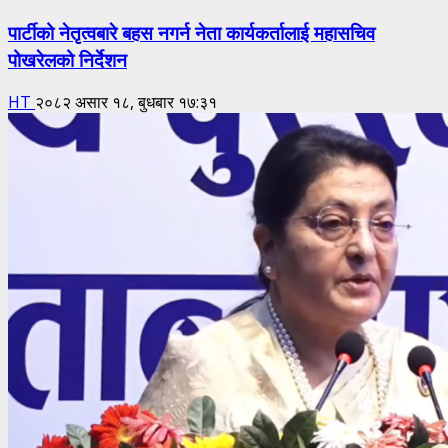
पार्टीको नेतृत्वबारे बहस नगर्न नेता कार्यकर्तालाई महासचिव
पोखरेलको निर्देशन
HT
२०८२ असार १८, बुधबार १७:३१