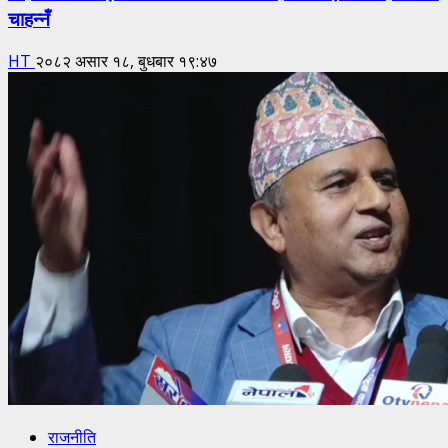
चाहन्नँ
HT
२०८२ असार १८, बुधबार १९:४७
राजनीति