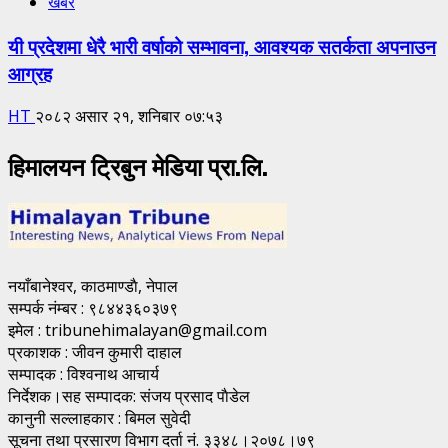
खबर
यी प्रदेशमा धेरै भारी वर्षाको सम्भावना, आवश्यक सतर्कता अपनाउन
आग्रह
HT
२०८२ असार २१, शनिबार ०७:५३
हिमालयन ट्रिबुन मेडिया प्रा.लि.
नयाँबानेश्वर, काठमाण्डाै, नेपाल
सम्पर्क नंम्बर : ९८४४३६०३७९
इमेल : tribunehimalayan@gmail.com
प्रकाशक : जीवन कुमारी दाहाल
सम्पादक : विश्वनाथ आचार्य
निर्देशक।सह सम्पादक: संजय प्रसाद पाैडेल
कानुनी सल्लाहकार : बिमल सुवेदी
सूचना तथा प्रसारण विभाग दर्ता नं. ३३४८।२०७८।७९