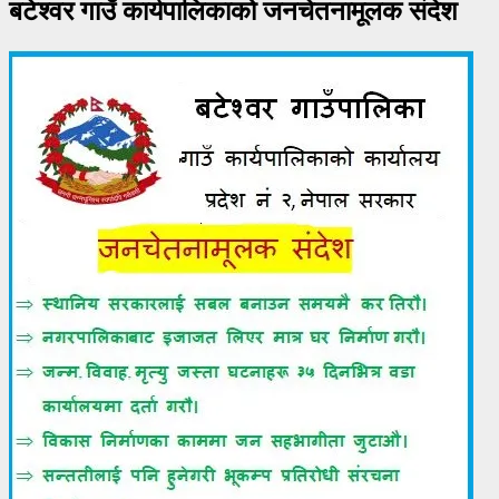
बटेश्वर गाउँ कार्यपालिकाको जनचेतनामूलक संदेश