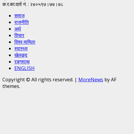
क.र.का.दर्ता नं. : २४०५९७।७७।७८
समाज
राजनीति
अर्थ
विचार
विश्व मामिला
स्वास्थ्य
खेलकूद
रङ्गमञ्च
ENGLISH
Copyright © All rights reserved.
|
MoreNews
by AF
themes.