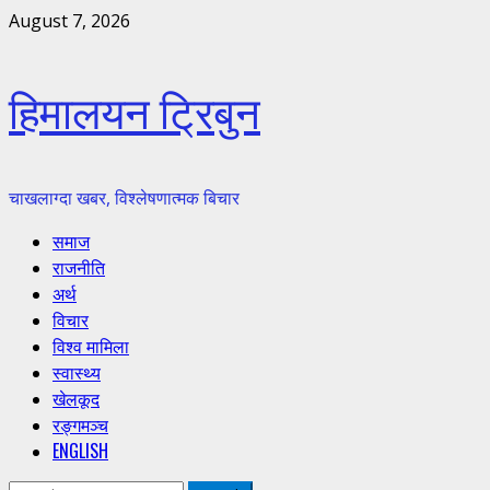
Skip
August 7, 2026
to
content
हिमालयन ट्रिबुन
चाखलाग्दा खबर, विश्लेषणात्मक बिचार
Primary
समाज
Menu
राजनीति
अर्थ
विचार
विश्व मामिला
स्वास्थ्य
खेलकूद
रङ्गमञ्च
ENGLISH