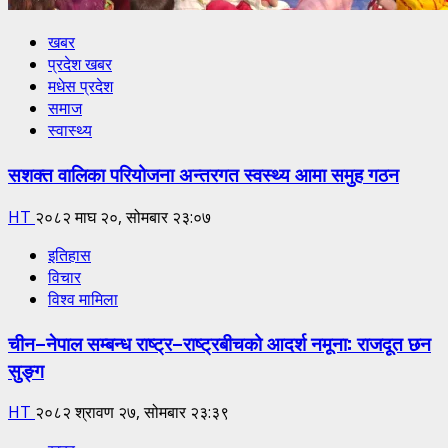
खबर
प्रदेश खबर
मधेस प्रदेश
समाज
स्वास्थ्य
सशक्त वालिका परियोजना अन्तरगत स्वस्थ्य आमा समुह गठन
HT
२०८२ माघ २०, सोमबार २३:०७
इतिहास
विचार
विश्व मामिला
चीन–नेपाल सम्बन्ध राष्ट्र–राष्ट्रबीचको आदर्श नमूना: राजदूत छन
सुङ्ग
HT
२०८२ श्रावण २७, सोमबार २३:३९