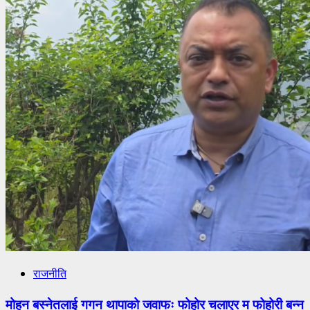
राजनीति
मोहन बस्नेतलाई गगन थापाको जवाफः फोहोर चलाएर म फोहोरी बन्न