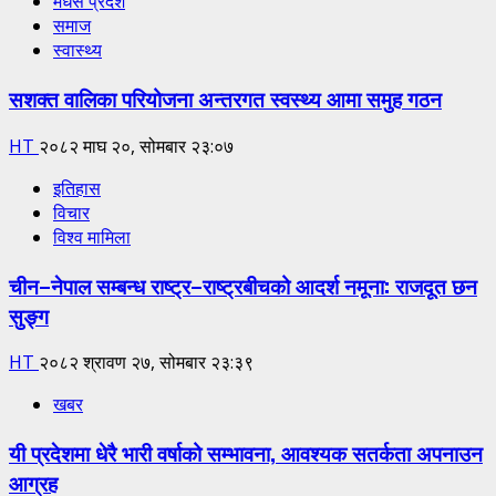
मधेस प्रदेश
समाज
स्वास्थ्य
सशक्त वालिका परियोजना अन्तरगत स्वस्थ्य आमा समुह गठन
HT
२०८२ माघ २०, सोमबार २३:०७
इतिहास
विचार
विश्व मामिला
चीन–नेपाल सम्बन्ध राष्ट्र–राष्ट्रबीचको आदर्श नमूना: राजदूत छन
सुङ्ग
HT
२०८२ श्रावण २७, सोमबार २३:३९
खबर
यी प्रदेशमा धेरै भारी वर्षाको सम्भावना, आवश्यक सतर्कता अपनाउन
आग्रह