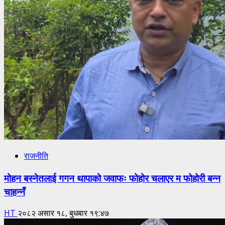
राजनीति
मोहन बस्नेतलाई गगन थापाको जवाफः फोहोर चलाएर म फोहोरी बन्न
चाहन्नँ
HT
२०८२ असार १८, बुधबार १९:४७