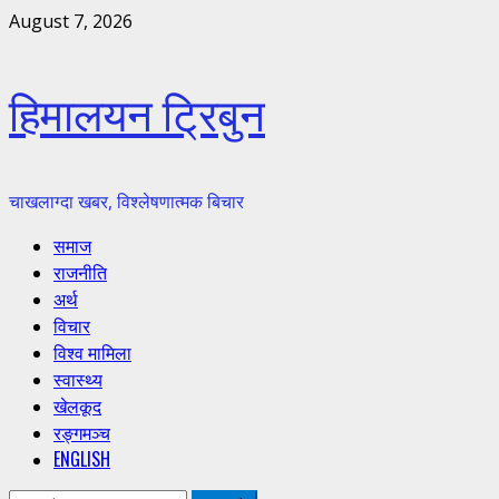
Skip
August 7, 2026
to
content
हिमालयन ट्रिबुन
चाखलाग्दा खबर, विश्लेषणात्मक बिचार
Primary
समाज
Menu
राजनीति
अर्थ
विचार
विश्व मामिला
स्वास्थ्य
खेलकूद
रङ्गमञ्च
ENGLISH