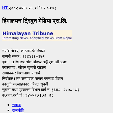
HT
२०८२ असार २१, शनिबार ०७:५३
हिमालयन ट्रिबुन मेडिया प्रा.लि.
नयाँबानेश्वर, काठमाण्डाै, नेपाल
सम्पर्क नंम्बर : ९८४४३६०३७९
इमेल : tribunehimalayan@gmail.com
प्रकाशक : जीवन कुमारी दाहाल
सम्पादक : विश्वनाथ आचार्य
निर्देशक।सह सम्पादक: संजय प्रसाद पाैडेल
कानुनी सल्लाहकार : बिमल सुवेदी
सूचना तथा प्रसारण विभाग दर्ता नं. ३३४८।२०७८।७९
क.र.का.दर्ता नं. : २४०५९७।७७।७८
समाज
राजनीति