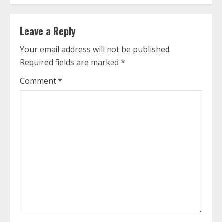
i
n
Leave a Reply
u
Your email address will not be published.
Required fields are marked
*
e
Comment
*
R
e
a
d
i
n
g