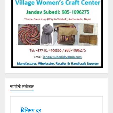
उपयाेगी संयाेजक
विनिमय दर