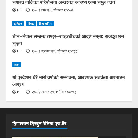
सशक्त वालिका परियोजना अन्तरगत स्वस्थ्य आमा समुह गठन
HT
२०८२ माघ २०, सोमबार २३:०७
इतिहास
विचार
विश्व मामिला
चीन–नेपाल सम्बन्ध राष्ट्र–राष्ट्रबीचको आदर्श नमूना: राजदूत छन
सुङ्ग
HT
२०८२ श्रावण २७, सोमबार २३:३९
खबर
यी प्रदेशमा धेरै भारी वर्षाको सम्भावना, आवश्यक सतर्कता अपनाउन
आग्रह
HT
२०८२ असार २१, शनिबार ०७:५३
हिमालयन ट्रिबुन मेडिया प्रा.लि.