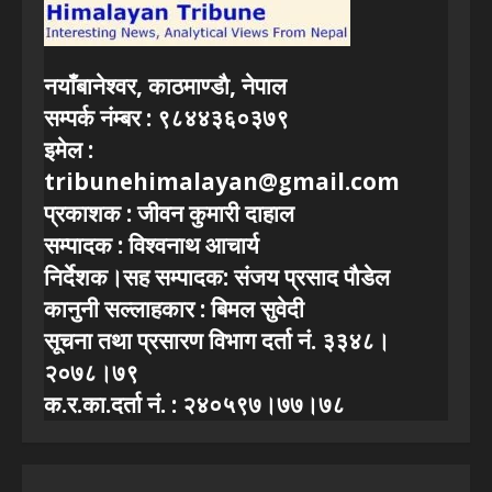
नयाँबानेश्वर, काठमाण्डाै, नेपाल
सम्पर्क नंम्बर : ९८४४३६०३७९
इमेल :
tribunehimalayan@gmail.com
प्रकाशक : जीवन कुमारी दाहाल
सम्पादक : विश्वनाथ आचार्य
निर्देशक।सह सम्पादक: संजय प्रसाद पाैडेल
कानुनी सल्लाहकार : बिमल सुवेदी
सूचना तथा प्रसारण विभाग दर्ता नं. ३३४८।
२०७८।७९
क.र.का.दर्ता नं. : २४०५९७।७७।७८