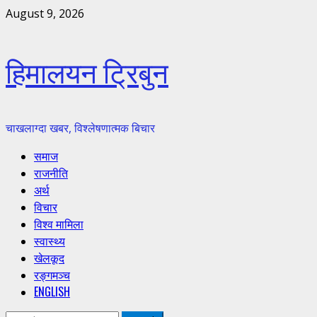
Skip
August 9, 2026
to
content
हिमालयन ट्रिबुन
चाखलाग्दा खबर, विश्लेषणात्मक बिचार
Primary
समाज
Menu
राजनीति
अर्थ
विचार
विश्व मामिला
स्वास्थ्य
खेलकूद
रङ्गमञ्च
ENGLISH