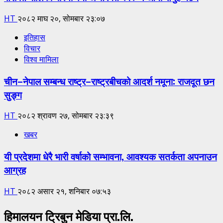
HT
२०८२ माघ २०, सोमबार २३:०७
इतिहास
विचार
विश्व मामिला
चीन–नेपाल सम्बन्ध राष्ट्र–राष्ट्रबीचको आदर्श नमूना: राजदूत छन
सुङ्ग
HT
२०८२ श्रावण २७, सोमबार २३:३९
खबर
यी प्रदेशमा धेरै भारी वर्षाको सम्भावना, आवश्यक सतर्कता अपनाउन
आग्रह
HT
२०८२ असार २१, शनिबार ०७:५३
हिमालयन ट्रिबुन मेडिया प्रा.लि.