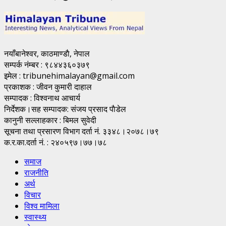
नयाँबानेश्वर, काठमाण्डाै, नेपाल
सम्पर्क नंम्बर : ९८४४३६०३७९
इमेल : tribunehimalayan@gmail.com
प्रकाशक : जीवन कुमारी दाहाल
सम्पादक : विश्वनाथ आचार्य
निर्देशक।सह सम्पादक: संजय प्रसाद पाैडेल
कानुनी सल्लाहकार : बिमल सुवेदी
सूचना तथा प्रसारण विभाग दर्ता नं. ३३४८।२०७८।७९
क.र.का.दर्ता नं. : २४०५९७।७७।७८
समाज
राजनीति
अर्थ
विचार
विश्व मामिला
स्वास्थ्य