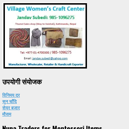
उपयाेगी संयाेजक
विनिमय दर
सुन चाँदि
सेयर बजार
मौसम
Nuna Traders for Montessori Items