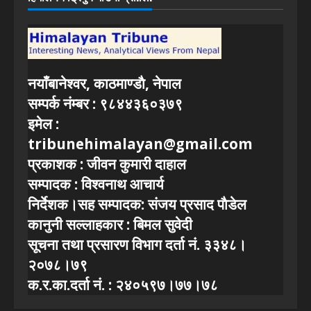
नयाँबानेश्वर, काठमाण्डाै, नेपाल
सम्पर्क नंम्बर : ९८४४३६०३७९
इमेल :
tribunehimalayan@gmail.com
प्रकाशक : जीवन कुमारी दाहाल
सम्पादक : विश्वनाथ आचार्य
निर्देशक।सह सम्पादक: संजय प्रसाद पाैडेल
कानुनी सल्लाहकार : बिमल सुवेदी
सूचना तथा प्रसारण विभाग दर्ता नं. ३३४८।
२०७८।७९
क.र.का.दर्ता नं. : २४०५९७।७७।७८