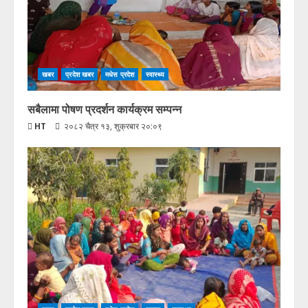
खबर
प्रदेश खबर
मधेस प्रदेश
स्वास्थ्य
सबैलामा पोषण प्रदर्शन कार्यक्रम सम्पन्न
HT
२०८२ चैत्र १३, शुक्रबार २०:०९