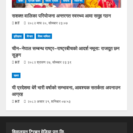
खबर
प्रदेश खबर
मधेस प्रदेश
समाज
स्वास्थ्य
सशक्त वालिका परियोजना अन्तरगत स्वस्थ्य आमा समुह गठन
HT
२०८२ माघ २०, सोमबार २३:०७
इतिहास
विचार
विश्व मामिला
चीन–नेपाल सम्बन्ध राष्ट्र–राष्ट्रबीचको आदर्श नमूना: राजदूत छन
सुङ्ग
HT
२०८२ श्रावण २७, सोमबार २३:३९
खबर
यी प्रदेशमा धेरै भारी वर्षाको सम्भावना, आवश्यक सतर्कता अपनाउन
आग्रह
HT
२०८२ असार २१, शनिबार ०७:५३
हिमालयन ट्रिबुन मेडिया प्रा.लि.