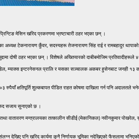
ल प्रिन्टिङ मेसिन खरिद प्रकरणमा भ्रष्टाचारी ठहर भएका छन् ।
अध्यक्ष टेकनारायण कुँवर, सदस्यहरू तेजनारायण सिंह राई र रामबहादुर थापाको
मुद्दामा दोषी ठहर भएका छन् । विशेषले अख्तियारको दाबीबमोजिम प्रतिवादीहरूल
डेल, म्याक्स इन्टरनेसनल प्रालि र यसका सञ्चालक अकबर हुसेनबाट जनही १३ कर
ुपैयाँ क्षतिपूर्ति शुल्कबापत पीडित राहत कोषमा दाखिला गर्न पनि अदालतले भने
नि कैद सजाय सुनाएको छ ।
्ठ, वन तथा वातावरण मन्त्रालयका तत्कालीन सीडीई (मेकानिकल) नवीनकुमार पोखरेल,
लग्न देखिए पनि खरिद कार्यमा कुनै निर्णायक भूमिका नदेखिएको फैसलामा भनिएक