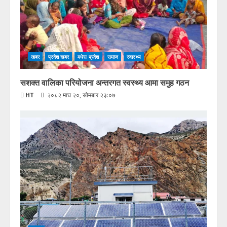
खबर
प्रदेश खबर
मधेस प्रदेश
समाज
स्वास्थ्य
सशक्त वालिका परियोजना अन्तरगत स्वस्थ्य आमा समुह गठन
HT
२०८२ माघ २०, सोमबार २३:०७