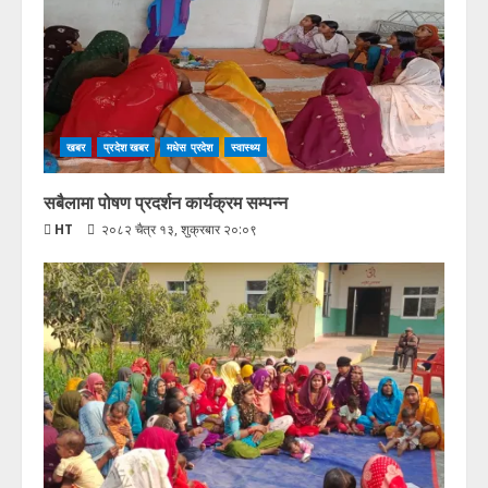
खबर
प्रदेश खबर
मधेस प्रदेश
स्वास्थ्य
सबैलामा पोषण प्रदर्शन कार्यक्रम सम्पन्न
HT
२०८२ चैत्र १३, शुक्रबार २०:०९