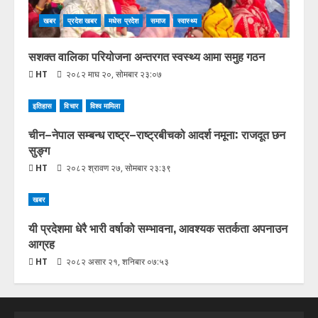
खबर
प्रदेश खबर
मधेस प्रदेश
समाज
स्वास्थ्य
सशक्त वालिका परियोजना अन्तरगत स्वस्थ्य आमा समुह गठन
HT
२०८२ माघ २०, सोमबार २३:०७
इतिहास
विचार
विश्व मामिला
चीन–नेपाल सम्बन्ध राष्ट्र–राष्ट्रबीचको आदर्श नमूना: राजदूत छन
सुङ्ग
HT
२०८२ श्रावण २७, सोमबार २३:३९
खबर
यी प्रदेशमा धेरै भारी वर्षाको सम्भावना, आवश्यक सतर्कता अपनाउन
आग्रह
HT
२०८२ असार २१, शनिबार ०७:५३