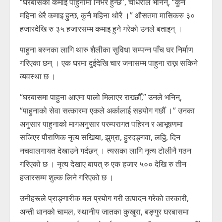
“घरबासको कमाइ पाहुनामा निर्भर हुन्छ”, चौधरीले भनिन्, “कुनै
महिना धेरै कमाइ हुन्छ, कुनै महिना थोरै ।” औसतमा मासिकरु ३०
हजारदेखि रु ३५ हजारसम्म कमाइ हुने गरेको उनले बताइन् ।
पाहुना बस्नका लागि थारु शैलीका सुविधा सम्पन्न पाँच घर निर्माण
गरिएका छन् । एक घरमा दुईदेखि चार जनासम्म पाहुना राख्न सकिने
व्यवस्था छ ।
“घरबासमा पाहुना आएमा पालो मिलाएर राख्छौँ,” उनले भनिन्,
“पाहुनाको सेवा सत्कारमा एकले अर्कालाई सहयोग गर्छौँ ।” उनका
अनुसार पाहुनाको मागअनुसार परम्परागत पहिरन र आभूषणमा
सजिएर पौराणिक नृत्य सखिया, झुम्रा, हुरदङ्गवा, लठ्ठि, दिन
नचवालगायत देखाउने गर्दछन् । त्यसका लागि नृत्य टोलीनै गठन
गरिएको छ । नृत्य देखाए बापत् रु एक हजार ५०० देखि रु तीन
हजारसम्म शुल्क लिने गरिएको छ ।
उनीहरूले प्राङ्गारीक मल प्रयोग गरी उत्पादन गरेको तरकारी,
अन्ती धानको चामल, स्थानीय जातका कुखुरा, बङ्गुर घरबासमा