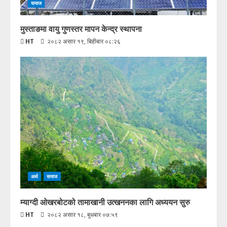
समाज
मुस्ताङमा वायु गुणस्तर मापन केन्द्र स्थापना
HT
२०८२ असार १९, बिहीबार ०८:२६
अर्थ
समाज
म्याग्दी ओखरबोटको तामाखानी उत्खननका लागि अध्ययन सुरु
HT
२०८२ असार १८, बुधबार ०७:५९