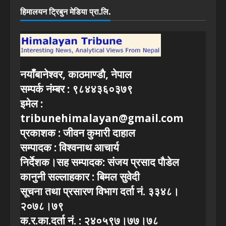
हिमालयन ट्रिबुन मेडिया प्रा.लि.
नयाँबानेश्वर, काठमाण्डाै, नेपाल
सम्पर्क नंम्बर : ९८४४३६०३७९
इमेल :
tribunehimalayan@gmail.com
प्रकाशक : जीवन कुमारी दाहाल
सम्पादक : विश्वनाथ आचार्य
निर्देशक।सह सम्पादक: संजय प्रसाद पाैडेल
कानुनी सल्लाहकार : बिमल सुवेदी
सूचना तथा प्रसारण विभाग दर्ता नं. ३३४८।
२०७८।७९
क.र.का.दर्ता नं. : २४०५९७।७७।७८