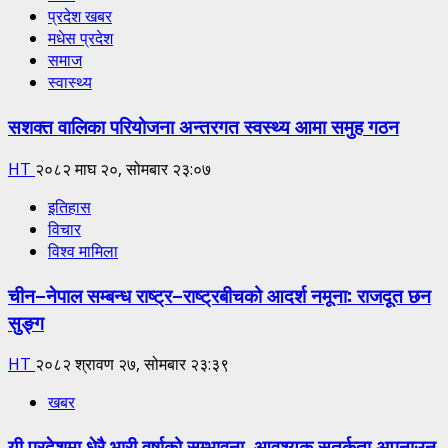
प्रदेश खबर
मधेस प्रदेश
समाज
स्वास्थ्य
सशक्त वालिका परियोजना अन्तरगत स्वस्थ्य आमा समुह गठन
HT
२०८२ माघ २०, सोमबार २३:०७
इतिहास
विचार
विश्व मामिला
चीन–नेपाल सम्बन्ध राष्ट्र–राष्ट्रबीचको आदर्श नमूना: राजदूत छन
सुङ्ग
HT
२०८२ श्रावण २७, सोमबार २३:३९
खबर
यी प्रदेशमा धेरै भारी वर्षाको सम्भावना, आवश्यक सतर्कता अपनाउन