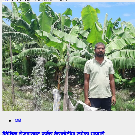
अर्थ
वैदेशिक रोजगारबाट फर्केर केराखेतीमा जमेका भण्डारी