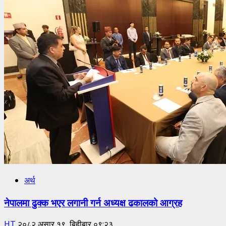
अर्थ
नेपालमा ढुक्क भएर लगानी गर्न अध्यक्ष ढकालको आग्रह
HT
२०८२ असार १९, बिहीबार ०९:२३