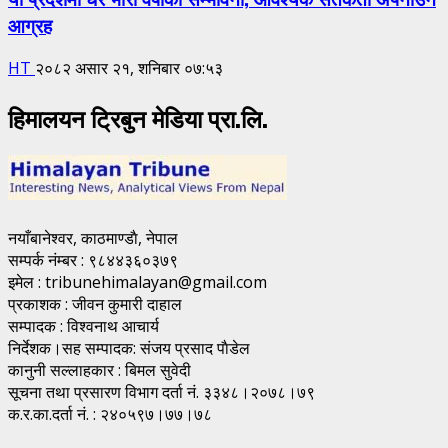
आग्रह
HT
२०८२ असार २१, शनिबार ०७:५३
हिमालयन ट्रिबुन मेडिया प्रा.लि.
नयाँबानेश्वर, काठमाण्डाै, नेपाल
सम्पर्क नंम्बर : ९८४४३६०३७९
इमेल : tribunehimalayan@gmail.com
प्रकाशक : जीवन कुमारी दाहाल
सम्पादक : विश्वनाथ आचार्य
निर्देशक।सह सम्पादक: संजय प्रसाद पाैडेल
कानुनी सल्लाहकार : बिमल सुवेदी
सूचना तथा प्रसारण विभाग दर्ता नं. ३३४८।२०७८।७९
क.र.का.दर्ता नं. : २४०५९७।७७।७८