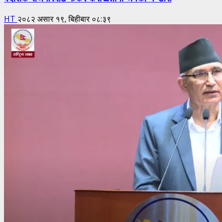
HT
२०८२ असार १९, बिहीबार ०८:३९