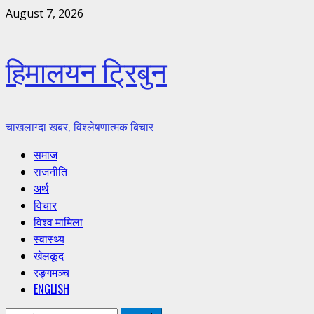
Skip
August 7, 2026
to
content
हिमालयन ट्रिबुन
चाखलाग्दा खबर, विश्लेषणात्मक बिचार
Primary
समाज
Menu
राजनीति
अर्थ
विचार
विश्व मामिला
स्वास्थ्य
खेलकूद
रङ्गमञ्च
ENGLISH