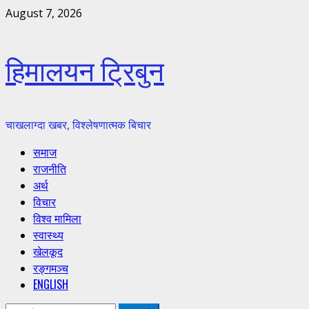
Skip
August 7, 2026
to
content
हिमालयन ट्रिबुन
चाखलाग्दा खबर, विश्लेषणात्मक बिचार
Primary
समाज
Menu
राजनीति
अर्थ
विचार
विश्व मामिला
स्वास्थ्य
खेलकूद
रङ्गमञ्च
ENGLISH