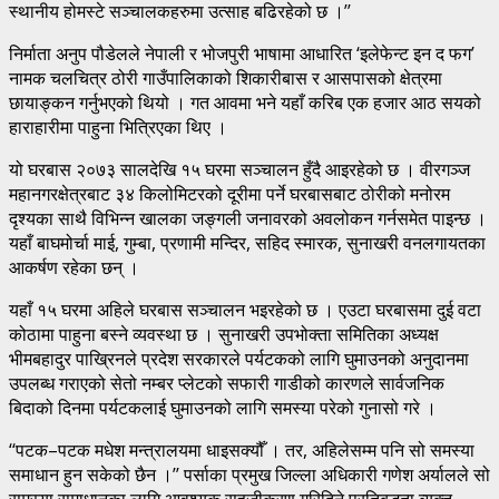
स्थानीय होमस्टे सञ्चालकहरुमा उत्साह बढिरहेको छ ।’’
निर्माता अनुप पौडेलले नेपाली र भोजपुरी भाषामा आधारित ‘इलेफेन्ट इन द फग’
नामक चलचित्र ठोरी गाउँपालिकाको शिकारीबास र आसपासको क्षेत्रमा
छायाङ्कन गर्नुभएको थियो । गत आवमा भने यहाँ करिब एक हजार आठ सयको
हाराहारीमा पाहुना भित्रिएका थिए ।
यो घरबास २०७३ सालदेखि १५ घरमा सञ्चालन हुँदै आइरहेको छ । वीरगञ्ज
महानगरक्षेत्रबाट ३४ किलोमिटरको दूरीमा पर्ने घरबासबाट ठोरीको मनोरम
दृश्यका साथै विभिन्न खालका जङ्गली जनावरको अवलोकन गर्नसमेत पाइन्छ ।
यहाँ बाघमोर्चा माई, गुम्बा, प्रणामी मन्दिर, सहिद स्मारक, सुनाखरी वनलगायतका
आकर्षण रहेका छन् ।
यहाँ १५ घरमा अहिले घरबास सञ्चालन भइरहेको छ । एउटा घरबासमा दुई वटा
कोठामा पाहुना बस्ने व्यवस्था छ । सुनाखरी उपभोक्ता समितिका अध्यक्ष
भीमबहादुर पाख्रिनले प्रदेश सरकारले पर्यटकको लागि घुमाउनको अनुदानमा
उपलब्ध गराएको सेतो नम्बर प्लेटको सफारी गाडीको कारणले सार्वजनिक
बिदाको दिनमा पर्यटकलाई घुमाउनको लागि समस्या परेको गुनासो गरे ।
‘‘पटक–पटक मधेश मन्त्रालयमा धाइसक्यौँ । तर, अहिलेसम्म पनि सो समस्या
समाधान हुन सकेको छैन ।’’ पर्साका प्रमुख जिल्ला अधिकारी गणेश अर्यालले सो
समस्या समाधानका लागि आवश्यक सहजीकरण गरिदिने प्रतिबद्धता व्यक्त