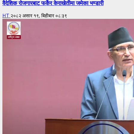
वैदेशिक रोजगारबाट फर्केर केराखेतीमा जमेका भण्डारी
HT
२०८२ असार १९, बिहीबार ०८:३९