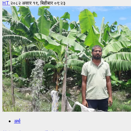
HT
२०८२ असार १९, बिहीबार ०९:२३
अर्थ