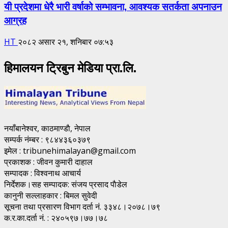
यी प्रदेशमा धेरै भारी वर्षाको सम्भावना, आवश्यक सतर्कता अपनाउन
आग्रह
HT
२०८२ असार २१, शनिबार ०७:५३
हिमालयन ट्रिबुन मेडिया प्रा.लि.
नयाँबानेश्वर, काठमाण्डाै, नेपाल
सम्पर्क नंम्बर : ९८४४३६०३७९
इमेल : tribunehimalayan@gmail.com
प्रकाशक : जीवन कुमारी दाहाल
सम्पादक : विश्वनाथ आचार्य
निर्देशक।सह सम्पादक: संजय प्रसाद पाैडेल
कानुनी सल्लाहकार : बिमल सुवेदी
सूचना तथा प्रसारण विभाग दर्ता नं. ३३४८।२०७८।७९
क.र.का.दर्ता नं. : २४०५९७।७७।७८