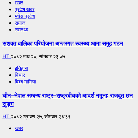
खबर
प्रदेश खबर
मधेस प्रदेश
समाज
स्वास्थ्य
सशक्त वालिका परियोजना अन्तरगत स्वस्थ्य आमा समुह गठन
HT
२०८२ माघ २०, सोमबार २३:०७
इतिहास
विचार
विश्व मामिला
चीन–नेपाल सम्बन्ध राष्ट्र–राष्ट्रबीचको आदर्श नमूना: राजदूत छन
सुङ्ग
HT
२०८२ श्रावण २७, सोमबार २३:३९
खबर