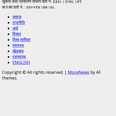
सूचना तथा प्रसारण विभाग दर्ता नं. ३३४८।२०७८।७९
क.र.का.दर्ता नं. : २४०५९७।७७।७८
समाज
राजनीति
अर्थ
विचार
विश्व मामिला
स्वास्थ्य
खेलकूद
रङ्गमञ्च
ENGLISH
Copyright © All rights reserved.
|
MoreNews
by AF
themes.