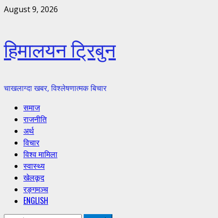
Skip
August 9, 2026
to
content
हिमालयन ट्रिबुन
चाखलाग्दा खबर, विश्लेषणात्मक बिचार
Primary
समाज
Menu
राजनीति
अर्थ
विचार
विश्व मामिला
स्वास्थ्य
खेलकूद
रङ्गमञ्च
ENGLISH