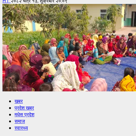
HT
२०८२ चैत्र १३, शुक्रबार २०:०९
खबर
प्रदेश खबर
मधेस प्रदेश
समाज
स्वास्थ्य