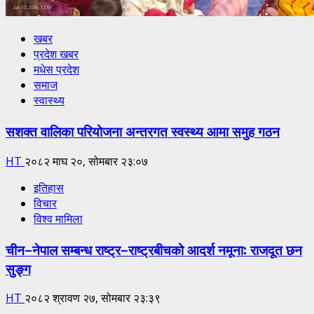
खबर
प्रदेश खबर
मधेस प्रदेश
समाज
स्वास्थ्य
सशक्त वालिका परियोजना अन्तरगत स्वस्थ्य आमा समुह गठन
HT
२०८२ माघ २०, सोमबार २३:०७
इतिहास
विचार
विश्व मामिला
चीन–नेपाल सम्बन्ध राष्ट्र–राष्ट्रबीचको आदर्श नमूना: राजदूत छन
सुङ्ग
HT
२०८२ श्रावण २७, सोमबार २३:३९