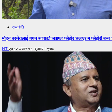
राजनीति
मोहन बस्नेतलाई गगन थापाको जवाफः फोहोर चलाएर म फोहोरी बन्न च
HT
२०८२ असार १८, बुधबार १९:४७