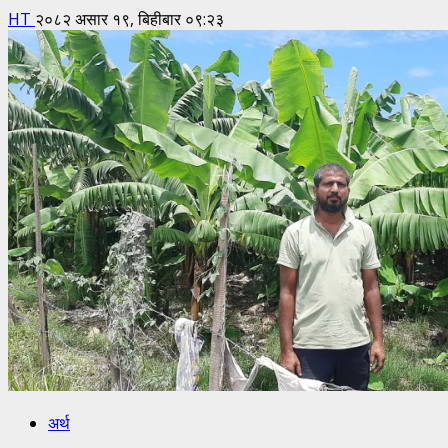
HT
२०८२ असार १९, बिहीबार ०९:२३
अर्थ