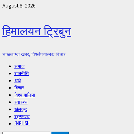
Skip
August 8, 2026
to
content
हिमालयन ट्रिबुन
चाखलाग्दा खबर, विश्लेषणात्मक बिचार
Primary
समाज
Menu
राजनीति
अर्थ
विचार
विश्व मामिला
स्वास्थ्य
खेलकूद
रङ्गमञ्च
ENGLISH