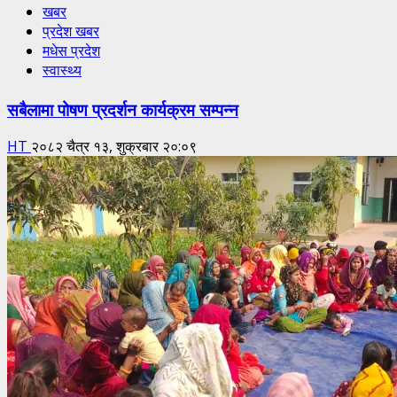
खबर
प्रदेश खबर
मधेस प्रदेश
स्वास्थ्य
सबैलामा पोषण प्रदर्शन कार्यक्रम सम्पन्न
HT
२०८२ चैत्र १३, शुक्रबार २०:०९