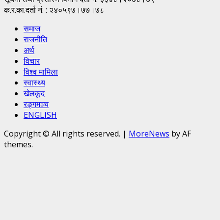
क.र.का.दर्ता नं. : २४०५९७।७७।७८
समाज
राजनीति
अर्थ
विचार
विश्व मामिला
स्वास्थ्य
खेलकूद
रङ्गमञ्च
ENGLISH
Copyright © All rights reserved.
|
MoreNews
by AF
themes.