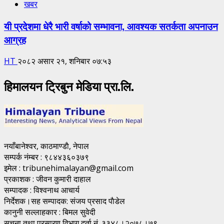
खबर
यी प्रदेशमा धेरै भारी वर्षाको सम्भावना, आवश्यक सतर्कता अपनाउन
आग्रह
HT
२०८२ असार २१, शनिबार ०७:५३
हिमालयन ट्रिबुन मेडिया प्रा.लि.
नयाँबानेश्वर, काठमाण्डाै, नेपाल
सम्पर्क नंम्बर : ९८४४३६०३७९
इमेल : tribunehimalayan@gmail.com
प्रकाशक : जीवन कुमारी दाहाल
सम्पादक : विश्वनाथ आचार्य
निर्देशक।सह सम्पादक: संजय प्रसाद पाैडेल
कानुनी सल्लाहकार : बिमल सुवेदी
सूचना तथा प्रसारण विभाग दर्ता नं. ३३४८।२०७८।७९