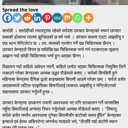
Spread the love
सर्लाही । सर्लाहीको नवलपुरमा रहेको सर्पदंश उपचार केन्द्रको सघन उपचार
कक्षको ढोकामा ताल्चा झुन्डिएको छ वर्ष भयो । उपचार कक्षमा एउटा आइसीयु र
एक थान भेन्टिलेटर छ । तर, त्यसको प्रयोग गर्ने दक्ष चिकित्सक छैनन् ।
उपचार केन्द्रले विगत छ वर्षदेखि दक्ष चिकित्सक भर्ना गर्न पटकपटक सूचना
आह्वान गर्दा कोही चिकित्सक भर्ना हुन आएका छैनन् ।
विज्ञापन गर्दा कहिले आवेदन नपर्ने, कहिले छनोट भएका चिकित्सक नियुक्ति लिनै
नआउने गरेका केन्द्रका अध्यक्ष उद्धव पौडेलले बताए । सर्पको बिगबिगी हुने
महिनामा केन्द्रमा दैनिक ठूलो सङ्ख्यामा बिरामी आउने गरेका छन् । सर्पले डसेर
आएकामध्ये जटिल प्रकृतिका बिमारीलाई तत्काल आइसीयु र भेन्टिलेटरको
सहायतामा उपचार गर्नुपर्ने हुन्छ ।
उपचार केन्द्रमा उपकरण तयारी अवस्थामा भए पनि सञ्चालन गर्ने जनशक्ति
नहुँदा बिमारीलाई अन्यत्र रिफर गर्नुपरेको अध्यक्ष पौडेलले बताए । “विषालु
सर्पले डसेर गम्भीर अवस्थामा पुगेका बिरामीसँग बाटोको समय हुँदैन” केन्द्रका
इन्चार्ज एवं हेल्थ असिस्टेन्ट जगर्नाथ यादवले भने, “लैजाँदै गर्दा बाटोमै ज्यान
गएका धेरै घटना छन् ।”