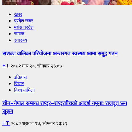
खबर
प्रदेश खबर
मधेस प्रदेश
समाज
स्वास्थ्य
सशक्त वालिका परियोजना अन्तरगत स्वस्थ्य आमा समुह गठन
HT
२०८२ माघ २०, सोमबार २३:०७
इतिहास
विचार
विश्व मामिला
चीन–नेपाल सम्बन्ध राष्ट्र–राष्ट्रबीचको आदर्श नमूना: राजदूत छन
सुङ्ग
HT
२०८२ श्रावण २७, सोमबार २३:३९