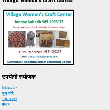
उपयाेगी संयाेजक
विनिमय दर
सुन चाँदि
सेयर बजार
मौसम