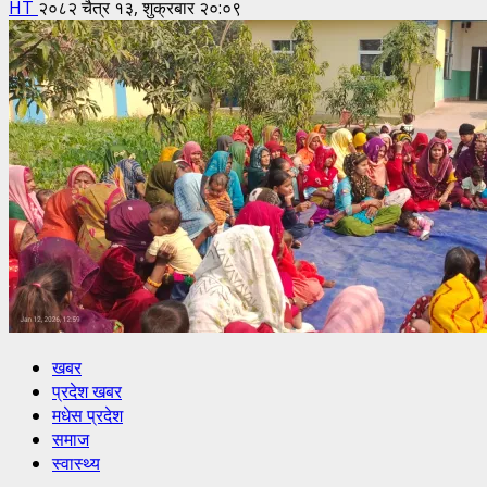
HT
२०८२ चैत्र १३, शुक्रबार २०:०९
खबर
प्रदेश खबर
मधेस प्रदेश
समाज
स्वास्थ्य