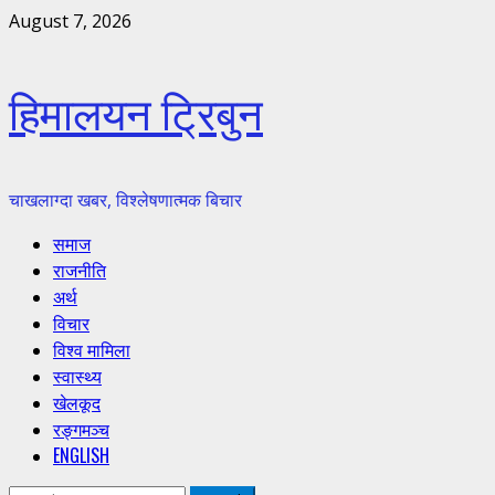
Skip
August 7, 2026
to
content
हिमालयन ट्रिबुन
चाखलाग्दा खबर, विश्लेषणात्मक बिचार
Primary
समाज
Menu
राजनीति
अर्थ
विचार
विश्व मामिला
स्वास्थ्य
खेलकूद
रङ्गमञ्च
ENGLISH