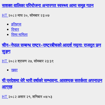
सशक्त वालिका परियोजना अन्तरगत स्वस्थ्य आमा समुह गठन
HT
२०८२ माघ २०, सोमबार २३:०७
इतिहास
विचार
विश्व मामिला
चीन–नेपाल सम्बन्ध राष्ट्र–राष्ट्रबीचको आदर्श नमूना: राजदूत छन
सुङ्ग
HT
२०८२ श्रावण २७, सोमबार २३:३९
खबर
यी प्रदेशमा धेरै भारी वर्षाको सम्भावना, आवश्यक सतर्कता अपनाउन
आग्रह
HT
२०८२ असार २१, शनिबार ०७:५३