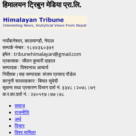
हिमालयन ट्रिबुन मेडिया प्रा.लि.
नयाँबानेश्वर, काठमाण्डाै, नेपाल
सम्पर्क नंम्बर : ९८४४३६०३७९
इमेल : tribunehimalayan@gmail.com
प्रकाशक : जीवन कुमारी दाहाल
सम्पादक : विश्वनाथ आचार्य
निर्देशक।सह सम्पादक: संजय प्रसाद पाैडेल
कानुनी सल्लाहकार : बिमल सुवेदी
सूचना तथा प्रसारण विभाग दर्ता नं. ३३४८।२०७८।७९
क.र.का.दर्ता नं. : २४०५९७।७७।७८
समाज
राजनीति
अर्थ
विचार
विश्व मामिला